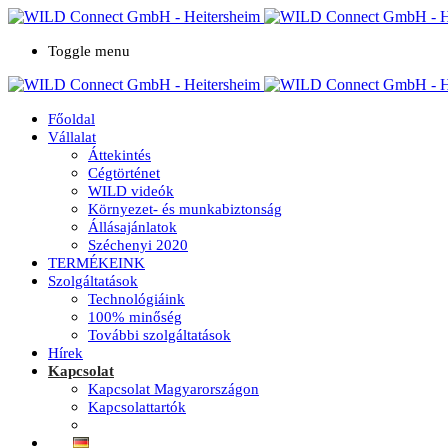
Toggle menu
Főoldal
Vállalat
Áttekintés
Cégtörténet
WILD videók
Környezet- és munkabiztonság
Állásajánlatok
Széchenyi 2020
TERMÉKEINK
Szolgáltatások
Technológiáink
100% minőség
További szolgáltatások
Hírek
Kapcsolat
Kapcsolat Magyarországon
Kapcsolattartók
Megközelítés