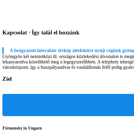
Kapcsolat ⋅ Így talál el hozzánk
A beágyazott interaktív térkép áttekintést nyújt cégünk gyön
Gyöngyös két nemzetközi ill. országos közlekedési útvonalon is megkö
lekanyarodva közelíthető meg a legegyszerűbben. A telephely tehergé
városközpont, így a buszpályaudvar és vasútállomás felől pedig g
Ziel
Firmensitz in Ungarn