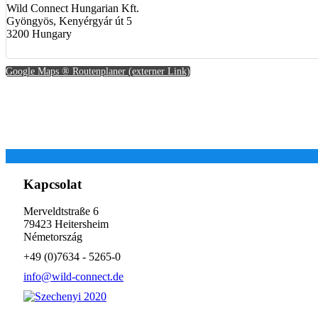
Wild Connect Hungarian Kft.
Gyöngyös, Kenyérgyár út 5
3200 Hungary
Google Maps ® Routenplaner (externer Link)
Kapcsolat
Merveldtstraße 6
79423 Heitersheim
Németország
+49 (0)7634 - 5265-0
info@wild-connect.de