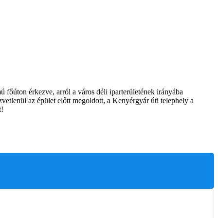
főúton érkezve, arról a város déli iparterületének irányába
tlenül az épület előtt megoldott, a Kenyérgyár úti telephely a
t!