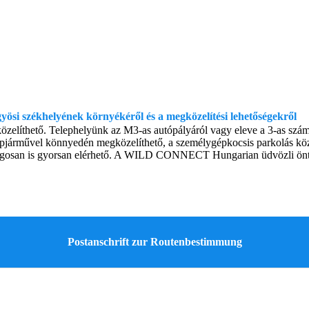
gyösi székhelyének környékéről és a megközelítési lehetőségekről
zelíthető. Telephelyünk az M3-as autópályáról vagy eleve a 3-as számú 
pjárművel könnyedén megközelíthető, a személygépkocsis parkolás közve
yalogosan is gyorsan elérhető. A WILD CONNECT Hungarian üdvözli ön
Postanschrift zur Routenbestimmung