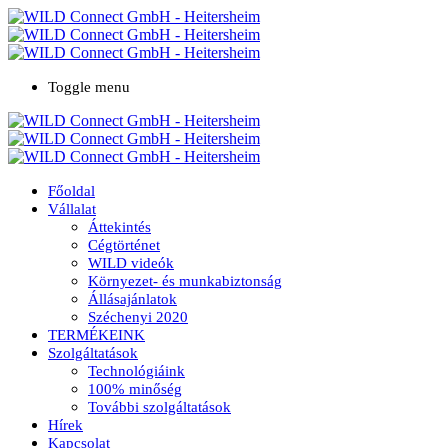
Toggle menu
Főoldal
Vállalat
Áttekintés
Cégtörténet
WILD videók
Környezet- és munkabiztonság
Állásajánlatok
Széchenyi 2020
TERMÉKEINK
Szolgáltatások
Technológiáink
100% minőség
További szolgáltatások
Hírek
Kapcsolat