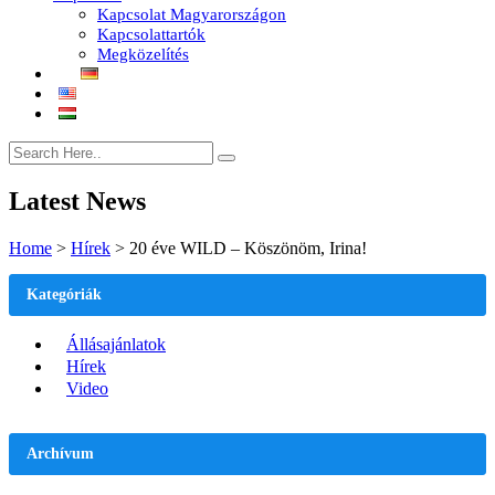
Kapcsolat Magyarországon
Kapcsolattartók
Megközelítés
Latest News
Home
>
Hírek
>
20 éve WILD – Köszönöm, Irina!
Kategóriák
Állásajánlatok
Hírek
Video
Archívum