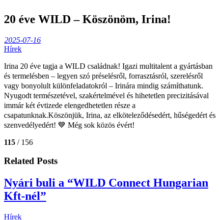
20 éve WILD – Köszönöm, Irina!
2025-07-16
Hírek
Irina 20 éve tagja a WILD családnak! Igazi multitalent a gyártásban
és termelésben – legyen szó préselésről, forrasztásról,
szerelésről
vagy bonyolult különfeladatokról – Irinára mindig számíthatunk.
Nyugodt természetével, szakértelmével és hihetetlen precizitásával
immár két évtizede elengedhetetlen része a
csapatunknak.Köszönjük, Irina, az elköteleződésedért, hűségedért és
szenvedélyedért! 💙 Még sok közös évért!
115
/ 156
Related Posts
Nyári buli a “WILD Connect Hungarian
Kft-nél”
Hírek