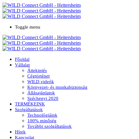
Toggle menu
Főoldal
Vállalat
Áttekintés
Cégtörténet
WILD videók
Környezet- és munkabiztonság
Állásajánlatok
Széchenyi 2020
TERMÉKEINK
Szolgáltatások
Technológiáink
100% minőség
További szolgáltatások
Hírek
Kapcsolat