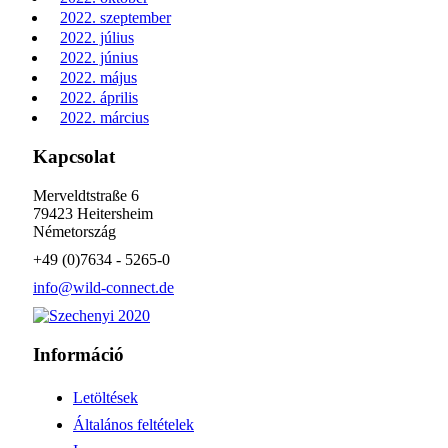
2022. szeptember
2022. július
2022. június
2022. május
2022. április
2022. március
Kapcsolat
Merveldtstraße 6
79423 Heitersheim
Németország
+49 (0)7634 - 5265-0
info@wild-connect.de
Információ
Letöltések
Általános feltételek