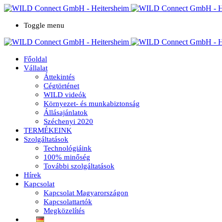
Toggle menu
Főoldal
Vállalat
Áttekintés
Cégtörténet
WILD videók
Környezet- és munkabiztonság
Állásajánlatok
Széchenyi 2020
TERMÉKEINK
Szolgáltatások
Technológiáink
100% minőség
További szolgáltatások
Hírek
Kapcsolat
Kapcsolat Magyarországon
Kapcsolattartók
Megközelítés