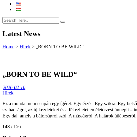
Latest News
Home
>
Hírek
>
„BORN TO BE WILD“
„BORN TO BE WILD“
2026-02-16
Hírek
Ez a mondat nem csupán egy ígéret.
Egy érzés. Egy szikra. Egy belső
szabadságot, az új kezdeteket és a fékezhetetlen életérzést ünnepli – i
Egy dal, amely a bátorságról szól. A másságról. A határok átlépéséről.
148
/ 156