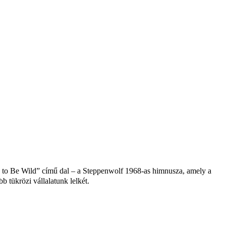
n to Be Wild” című dal – a Steppenwolf 1968-as himnusza, amely a
b tükrözi vállalatunk lelkét.