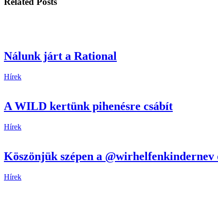
Related Posts
Nálunk járt a Rational
Hírek
A WILD kertünk pihenésre csábít
Hírek
Köszönjük szépen a @wirhelfenkindernev eg
Hírek