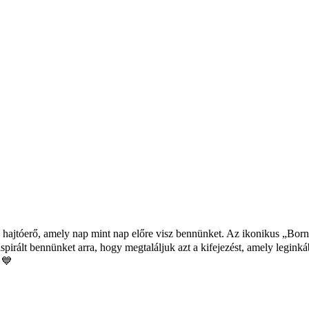
 hajtóerő, amely nap mint nap előre visz bennünket. Az ikonikus „Bor
nspirált bennünket arra, hogy megtaláljuk azt a kifejezést, amely leginkáb
 💙