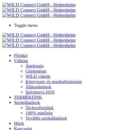
Toggle menu
Főoldal
Vállalat
Áttekintés
Cégtörténet
WILD videók
Környezet- és munkabiztonság
Állásajánlatok
Széchenyi 2020
TERMÉKEINK
Szolgáltatások
Technológiáink
100% minőség
További szolgáltatások
Hírek
Kapcsolat