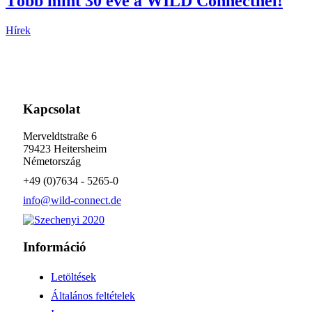
Több mint 30 éve a WILD Connectnél!
Hírek
Kapcsolat
Merveldtstraße 6
79423 Heitersheim
Németország
+49 (0)7634 - 5265-0
info@wild-connect.de
Információ
Letöltések
Általános feltételek