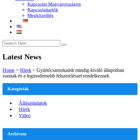
Kapcsolat Magyarországon
Kapcsolattartók
Megközelítés
Latest News
Home
>
Hírek
>
Gyártócsarnokaink mindig kiváló állapotban
vannak és a legmodernebb felszereléssel rendelkeznek
Kategóriák
Állásajánlatok
Hírek
Video
Archívum