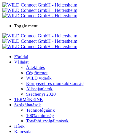
Toggle menu
Főoldal
Vállalat
Áttekintés
Cégtörténet
WILD videók
Környezet- és munkabiztonság
Állásajánlatok
Széchenyi 2020
TERMÉKEINK
Szolgáltatások
Technológiáink
100% minőség
További szolgáltatások
Hírek
Kapcsolat