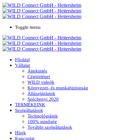
Toggle menu
Főoldal
Vállalat
Áttekintés
Cégtörténet
WILD videók
Környezet- és munkabiztonság
Állásajánlatok
Széchenyi 2020
TERMÉKEINK
Szolgáltatások
Technológiáink
100% minőség
További szolgáltatások
Hírek
Kapcsolat