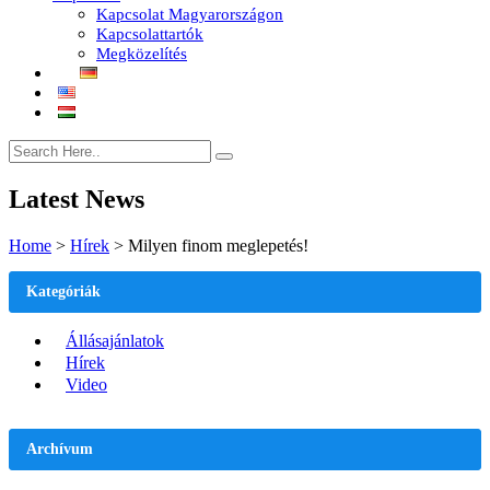
Kapcsolat Magyarországon
Kapcsolattartók
Megközelítés
Latest News
Home
>
Hírek
>
Milyen finom meglepetés!
Kategóriák
Állásajánlatok
Hírek
Video
Archívum