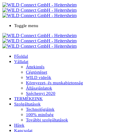
Toggle menu
Főoldal
Vállalat
Áttekintés
Cégtörténet
WILD videók
Környezet- és munkabiztonság
Állásajánlatok
Széchenyi 2020
TERMÉKEINK
Szolgáltatások
Technológiáink
100% minőség
További szolgáltatások
Hírek
Kapcsolat