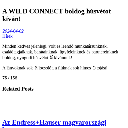
A WILD CONNECT boldog húsvétot
kíván!
2024-04-02
Hírek
Minden kedves jelenlegi, volt és leendő munkatársunknak,
családtagjaiknak, barátainknak, ügyfeleinknek és partnereinknek
boldog, nyugodt húsvétot 🐰kívánunk!
A lányoknak sok 🚿locsolót, a fiúknak sok hímes 🥚tojást!
76
/ 156
Related Posts
Az Endress+Hauser magyarországi