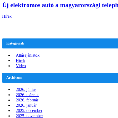
Új elektromos autó a magyarországi telep
Hírek
Kategóriák
Állásajánlatok
Hírek
Video
Archívum
2026. június
2026. március
2026. február
2026. január
2025. december
2025. november