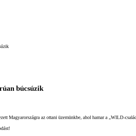
súzik
rúan búcsúzik
ezett Magyarországra az ottani üzemünkbe, ahol hamar a „WILD-család“
dást!