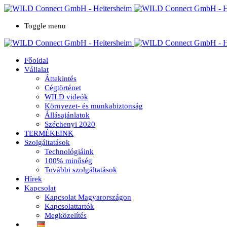
Toggle menu
Főoldal
Vállalat
Áttekintés
Cégtörténet
WILD videók
Környezet- és munkabiztonság
Állásajánlatok
Széchenyi 2020
TERMÉKEINK
Szolgáltatások
Technológiáink
100% minőség
További szolgáltatások
Hírek
Kapcsolat
Kapcsolat Magyarországon
Kapcsolattartók
Megközelítés