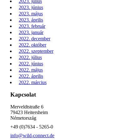
2023. július
2023. június
2023. május
2023. április
2023. február
2023. január
2022. december
2022. október
2022. szeptember
2022. július
2022. június
2022. május
2022. április
2022. március
Kapcsolat
Merveldtstraße 6
79423 Heitersheim
Németország
+49 (0)7634 - 5265-0
info@wild-connect.de