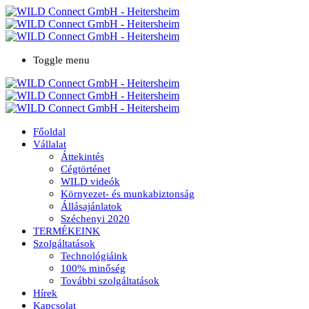
Toggle menu
Főoldal
Vállalat
Áttekintés
Cégtörténet
WILD videók
Környezet- és munkabiztonság
Állásajánlatok
Széchenyi 2020
TERMÉKEINK
Szolgáltatások
Technológiáink
100% minőség
További szolgáltatások
Hírek
Kapcsolat