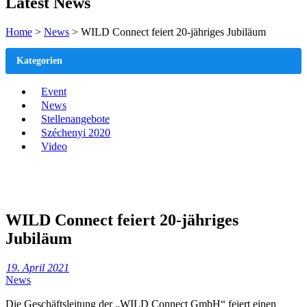
Latest News
Home
>
News
>
WILD Connect feiert 20-jähriges Jubiläum
Kategorien
Event
News
Stellenangebote
Széchenyi 2020
Video
WILD Connect feiert 20-jähriges
Jubiläum
19. April 2021
News
Die Geschäftsleitung der „WILD Connect GmbH“ feiert einen