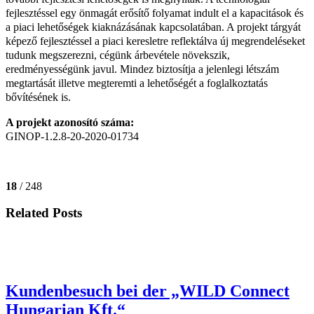
fejlesztéssel egy önmagát erősítő folyamat indult el a kapacitások és
a piaci lehetőségek kiaknázásának kapcsolatában. A projekt tárgyát
képező fejlesztéssel a piaci keresletre reflektálva új megrendeléseket
tudunk megszerezni, cégünk árbevétele növekszik,
eredményességünk javul. Mindez biztosítja a jelenlegi létszám
megtartását illetve megteremti a lehetőségét a foglalkoztatás
bővítésének is.
A projekt azonosító száma:
GINOP-1.2.8-20-2020-01734
18
/ 248
Related Posts
Kundenbesuch bei der „WILD Connect
Hungarian Kft.“