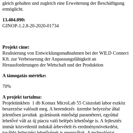
gleich gehalten und zugleich eine Erweiterung der Beschäftigung
ermöglicht.
13.404.090:
GINOP-1.2.8-20-2020-01734
Projekt címe:
Realisierung von Entwicklungsmaßnahmen bei der WILD Connect
Kft. zur Verbesserung der Anpassungsfähigkeit an
Herausforderungen der Wirtschaft und der Produktion
A támogatás mértéke:
70%
A projekt tartalma:
Projektünkben 1 db Komax MicroLab 55 Csiszolati labor eszköz
beszerzése valósult meg. A berendezés üzembe helyezése által
jelentősen javultak gyártásunk minőségi paraméterei, egyúttal
lehetővé vált az új piacra való belépés lehetősége is. A fejlesztés
immár közvetlenül indukál árbevételt és eredménynövekedést,
további fejlesztési lehetőségek is megnyíltak. A technológiai