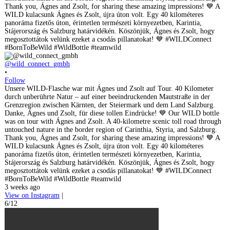
@wild_connect_gmbh
•
Follow
Unsere WILD-Flasche war mit Ágnes und Zsolt auf Tour. 40 Kilometer
durch unberührte Natur – auf einer beeindruckenden Mautstraße in der
Grenzregion zwischen Kärnten, der Steiermark und dem Land Salzburg.
Danke, Ágnes und Zsolt, für diese tollen Eindrücke! 💙 Our WILD bottle
was on tour with Ágnes and Zsolt. A 40-kilometre scenic toll road through
untouched nature in the border region of Carinthia, Styria, and Salzburg.
Thank you, Ágnes and Zsolt, for sharing these amazing impressions! 💙 A
WILD kulacsunk Ágnes és Zsolt, újra úton volt. Egy 40 kilométeres
panoráma fizetős úton, érintetlen természeti környezetben, Karintia,
Stájerország és Salzburg határvidékén. Köszönjük, Ágnes és Zsolt, hogy
megosztottátok velünk ezeket a csodás pillanatokat! 💙 #WILDConnect
#BornToBeWild #WildBottle #teamwild
3 weeks ago
View on Instagram
|
6/12