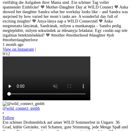
vielfältig die Aufgaben ihrer Mama sind. Ein schöner Tag voller
spannender Einblicke! 💙 Mother-Daughter Day at WILD Connect 💙 Anka
showed her daughter Sandra what her workday looks like – and Sandra was
surprised by how varied her mom’s tasks are. A wonderful day full of
exciting insights! 💙 Anya-lánya nap a WILD Connectnél 💙 Anka
megmutatta lányának, Sandrának, milyen a munkanapja – Sandra pedig
meglepődött, milyen sokszínűek az édesanyja feladatai. Egy csodás nap tele
izgalmas betekintésekkel! 💙 #mother #motherhood #daughter #job
#motherdaughterlove
1 month ago
View on Instagram
|
9/12
@wild_connect_gmbh
•
Follow
Ein schöner Drohnenblick auf unser WILD Sommerfest in Ungarn: 36
Grad, kühle Getränke, viel Schatten, gute Stimmung, jede Menge Spaß und