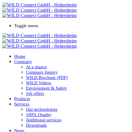
Toggle menu
Home
Company
At a glance
Company history
WILD Brochure (PDF)
WILD Videos
Environment & Safety
Job offers
Products
Services
Our technologies
100% Quality
Additional services
Downloads
News