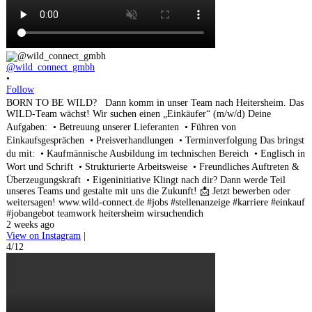
@wild_connect_gmbh
•
Follow
BORN TO BE WILD? Dann komm in unser Team nach Heitersheim. Das
WILD-Team wächst! Wir suchen einen „Einkäufer“ (m/w/d) Deine
Aufgaben: • Betreuung unserer Lieferanten • Führen von
Einkaufsgesprächen • Preisverhandlungen • Terminverfolgung Das bringst
du mit: • Kaufmännische Ausbildung im technischen Bereich • Englisch in
Wort und Schrift • Strukturierte Arbeitsweise • Freundliches Auftreten &
Überzeugungskraft • Eigeninitiative Klingt nach dir? Dann werde Teil
unseres Teams und gestalte mit uns die Zukunft! 📩 Jetzt bewerben oder
weitersagen! www.wild-connect.de #jobs #stellenanzeige #karriere #einkauf
#jobangebot teamwork heitersheim wirsuchendich
2 weeks ago
View on Instagram
|
4/12