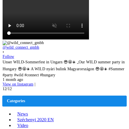
@wild_connect_gmbh
•
Follow
Unser WILD-Sommerfest in Ungarn 😎🤩☀️ „Our WILD summer party in
Hungary 😎🤩☀️ A WILD nyári bulink Magyarországon 😎🤩☀️ #Summer
#party #wild #connect #hungary
1 month ago
View on Instagram
|
12/12
Categories
News
Széchenyi 2020 EN
Video