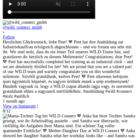
@wild_connect_gmbh
•
Follow
Herzlichen Glückwunsch, liebe Peet! 💙 Peet hat ihre Ausbildung zur
Industriekauffrau erfolgreich abgeschlossen – und wir freuen uns sehr mit
ihr. Wir sind stolz, dass du ein fester Teil unseres WILD-Teams bist, und
gratulieren dir herzlich zu diesem Meilenstein! Congratulations, dear Peet!
💙 Peet has successfully completed her training as an industrial clerk – and
we are absolutely thrilled for her! We are proud that you are a valued part
of our WILD team and warmly congratulate you on this wonderful
milestone. Szívből gratulálunk, kedves Peet! 💙 Peet sikeresen befejezte
ipari ügyintézői képzését, és nagyon örülünk ennek a szép eredménynek!
Büszkék vagyunk rá, hogy a WILD csapat állandó tagja vagy, és szeretettel
gratulálunk ehhez a nagyszerű mérföldkőhöz. #ausbildung #wild #connect
#stolz #aufdich
1 month ago
View on Instagram
|
8/12