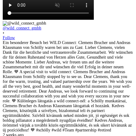
@wild_connect_gmbh
•
Follow
Ein besonderer Besuch bei WILD Connect: Clemens Brucher und Andreas
Klausmann von Schölly waren bei uns zu Gast. Lieber Clemens, vielen
Dank für die herzliche und vertrauensvolle Zusammenarbeit. Wir wünschen
dir für deinen Ruhestand von Herzen alles Gute, Gesundheit und viele
schöne Momente. Lieber Andreas, wir freuen uns auf die weitere
Zusammenarbeit mit dir und wünschen dir viel Erfolg in deiner neuen
Rolle. 💙 A special visit to wild connect: Clemens Brucher and Andreas
Klausmann from Schölly stopped by to see us. Dear Clemens, thank you
for the warm, trusting, and valued partnership over the years. We wish you
all the very best, good health, and many wonderful moments in your well-
deserved retirement. Dear Andreas, we look forward to continuing our
successful collaboration with you and wish you every success in your new
role. 💙 Különleges látogatás a wild connect-nél: a Schölly munkatársai,
Clemens Brucher és Andreas Klausmann látogattak el hozzánk. Kedves
Clemens, köszönjük a szívélyes, bizalommal teli és partneri
együttműködést. Szívből kívánunk neked minden jót, jó egészséget és sok
boldog pillanatot a megérdemelt nyugdíjas éveidhez! Kedves Andreas,
örömmel várjuk a további közös együttműködést, és sok sikert kívánunk az
új pozíciódhoz! 💙 #schölly #wild #Team #partnership #retired
2 weeks ago