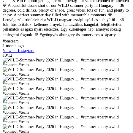
Genuss. Ein rundum gelungener Sommertag mit vielen schönen Momenten.
💙 A beautiful drone shot of our WILD summer party in Hungary — 36
degrees, cold drinks, plenty of shade, great vibes, lots of fun, and plenty to
enjoy. A perfect summer day filled with memorable moments. 💙
Lenyűgöző drónfelvétel a WILD magyarországi nyári eseményéről – 36
fok, hűsítő italok, kellemes árnyék, fantasztikus hangulat, felejthetetlen
pillanatok és igazi nyári életérzés. Egy különleges nap, amelyet sokáig
emlegetni fogunk. 💙 #gyöngyös #hungary #summervibes☀️ #party
#oneteam
1 month ago
View on Instagram
|
10/12