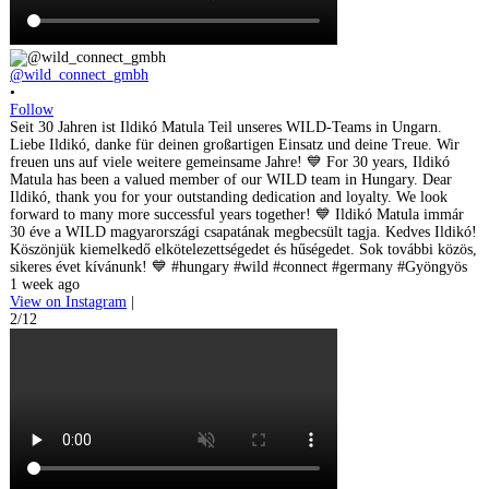
@wild_connect_gmbh
•
Follow
Seit 30 Jahren ist Ildikó Matula Teil unseres WILD-Teams in Ungarn.
Liebe Ildikó, danke für deinen großartigen Einsatz und deine Treue. Wir
freuen uns auf viele weitere gemeinsame Jahre! 💙 For 30 years, Ildikó
Matula has been a valued member of our WILD team in Hungary. Dear
Ildikó, thank you for your outstanding dedication and loyalty. We look
forward to many more successful years together! 💙 Ildikó Matula immár
30 éve a WILD magyarországi csapatának megbecsült tagja. Kedves Ildikó!
Köszönjük kiemelkedő elkötelezettségedet és hűségedet. Sok további közös,
sikeres évet kívánunk! 💙 #hungary #wild #connect #germany #Gyöngyös
1 week ago
View on Instagram
|
2/12