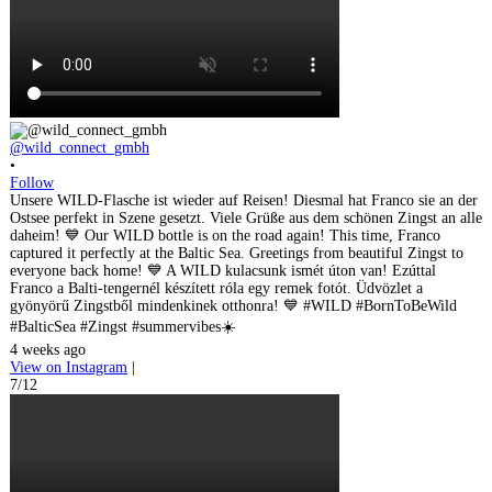
@wild_connect_gmbh
•
Follow
Unsere WILD-Flasche ist wieder auf Reisen! Diesmal hat Franco sie an der
Ostsee perfekt in Szene gesetzt. Viele Grüße aus dem schönen Zingst an alle
daheim! 💙 Our WILD bottle is on the road again! This time, Franco
captured it perfectly at the Baltic Sea. Greetings from beautiful Zingst to
everyone back home! 💙 A WILD kulacsunk ismét úton van! Ezúttal
Franco a Balti-tengernél készített róla egy remek fotót. Üdvözlet a
gyönyörű Zingstből mindenkinek otthonra! 💙 #WILD #BornToBeWild
#BalticSea #Zingst #summervibes☀️
4 weeks ago
View on Instagram
|
7/12