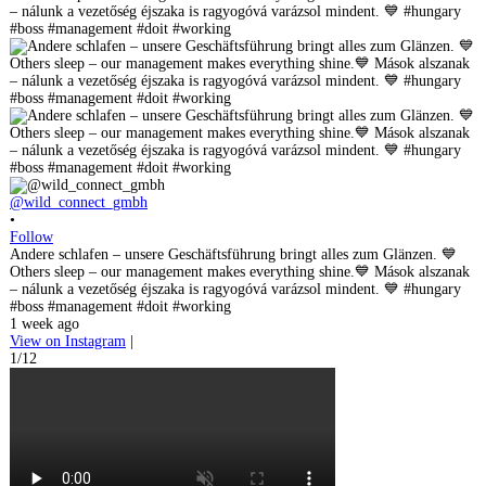
@wild_connect_gmbh
•
Follow
Andere schlafen – unsere Geschäftsführung bringt alles zum Glänzen. 💙
Others sleep – our management makes everything shine.💙 Mások alszanak
– nálunk a vezetőség éjszaka is ragyogóvá varázsol mindent. 💙 #hungary
#boss #management #doit #working
1 week ago
View on Instagram
|
1/12