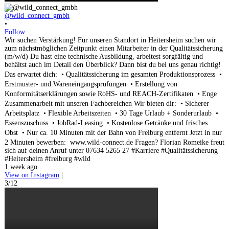
@wild_connect_gmbh
•
Follow
Wir suchen Verstärkung! Für unseren Standort in Heitersheim suchen wir
zum nächstmöglichen Zeitpunkt einen Mitarbeiter in der Qualitätssicherung
(m/w/d) Du hast eine technische Ausbildung, arbeitest sorgfältig und
behältst auch im Detail den Überblick? Dann bist du bei uns genau richtig!
Das erwartet dich: • Qualitätssicherung im gesamten Produktionsprozess •
Erstmuster- und Wareneingangsprüfungen • Erstellung von
Konformitätserklärungen sowie RoHS- und REACH-Zertifikaten • Enge
Zusammenarbeit mit unseren Fachbereichen Wir bieten dir: • Sicherer
Arbeitsplatz • Flexible Arbeitszeiten • 30 Tage Urlaub + Sonderurlaub •
Essenszuschuss • JobRad-Leasing • Kostenlose Getränke und frisches
Obst • Nur ca. 10 Minuten mit der Bahn von Freiburg entfernt Jetzt in nur
2 Minuten bewerben: www.wild-connect.de Fragen? Florian Romeike freut
sich auf deinen Anruf unter 07634 5265 27 #Karriere #Qualitätssicherung
#Heitersheim #freiburg #wild
1 week ago
View on Instagram
|
3/12