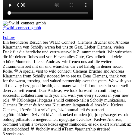
@wild_connect_gmbh
•
Follow
Ein besonderer Besuch bei WILD Connect: Clemens Brucher und Andreas
Klausmann von Schölly waren bei uns zu Gast. Lieber Clemens, vielen
Dank für die herzliche und vertrauensvolle Zusammenarbeit. Wir wünschen
dir für deinen Ruhestand von Herzen alles Gute, Gesundheit und viele
schöne Momente. Lieber Andreas, wir freuen uns auf die weitere
Zusammenarbeit mit dir und wünschen dir viel Erfolg in deiner neuen
Rolle. 💙 A special visit to wild connect: Clemens Brucher and Andreas
Klausmann from Schölly stopped by to see us. Dear Clemens, thank you
for the warm, trusting, and valued partnership over the years. We wish you
all the very best, good health, and many wonderful moments in your well-
deserved retirement. Dear Andreas, we look forward to continuing our
successful collaboration with you and wish you every success in your new
role. 💙 Különleges látogatás a wild connect-nél: a Schölly munkatársai,
Clemens Brucher és Andreas Klausmann látogattak el hozzánk. Kedves
Clemens, köszönjük a szívélyes, bizalommal teli és partneri
együttműködést. Szívből kívánunk neked minden jót, jó egészséget és sok
boldog pillanatot a megérdemelt nyugdíjas éveidhez! Kedves Andreas,
örömmel várjuk a további közös együttműködést, és sok sikert kívánunk az
új pozíciódhoz! 💙 #schölly #wild #Team #partnership #retired
3 weeks ago