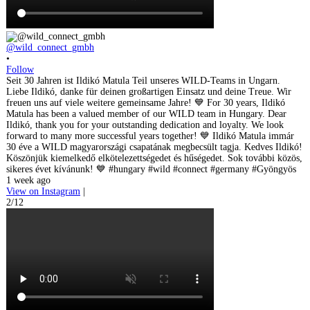
@wild_connect_gmbh
•
Follow
Seit 30 Jahren ist Ildikó Matula Teil unseres WILD-Teams in Ungarn.
Liebe Ildikó, danke für deinen großartigen Einsatz und deine Treue. Wir
freuen uns auf viele weitere gemeinsame Jahre! 💙 For 30 years, Ildikó
Matula has been a valued member of our WILD team in Hungary. Dear
Ildikó, thank you for your outstanding dedication and loyalty. We look
forward to many more successful years together! 💙 Ildikó Matula immár
30 éve a WILD magyarországi csapatának megbecsült tagja. Kedves Ildikó!
Köszönjük kiemelkedő elkötelezettségedet és hűségedet. Sok további közös,
sikeres évet kívánunk! 💙 #hungary #wild #connect #germany #Gyöngyös
1 week ago
View on Instagram
|
2/12