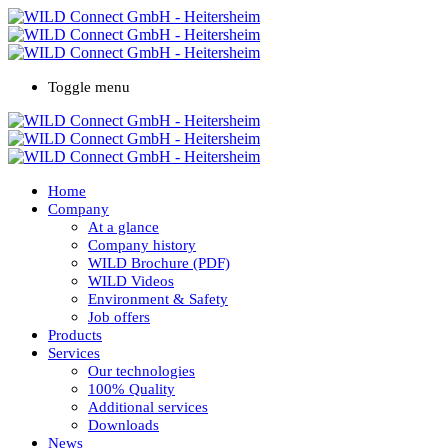
Toggle menu
Home
Company
At a glance
Company history
WILD Brochure (PDF)
WILD Videos
Environment & Safety
Job offers
Products
Services
Our technologies
100% Quality
Additional services
Downloads
News