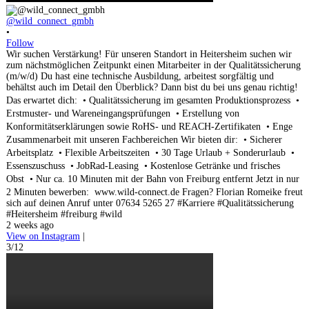
@wild_connect_gmbh
•
Follow
Wir suchen Verstärkung! Für unseren Standort in Heitersheim suchen wir
zum nächstmöglichen Zeitpunkt einen Mitarbeiter in der Qualitätssicherung
(m/w/d) Du hast eine technische Ausbildung, arbeitest sorgfältig und
behältst auch im Detail den Überblick? Dann bist du bei uns genau richtig!
Das erwartet dich: • Qualitätssicherung im gesamten Produktionsprozess •
Erstmuster- und Wareneingangsprüfungen • Erstellung von
Konformitätserklärungen sowie RoHS- und REACH-Zertifikaten • Enge
Zusammenarbeit mit unseren Fachbereichen Wir bieten dir: • Sicherer
Arbeitsplatz • Flexible Arbeitszeiten • 30 Tage Urlaub + Sonderurlaub •
Essenszuschuss • JobRad-Leasing • Kostenlose Getränke und frisches
Obst • Nur ca. 10 Minuten mit der Bahn von Freiburg entfernt Jetzt in nur
2 Minuten bewerben: www.wild-connect.de Fragen? Florian Romeike freut
sich auf deinen Anruf unter 07634 5265 27 #Karriere #Qualitätssicherung
#Heitersheim #freiburg #wild
2 weeks ago
View on Instagram
|
3/12