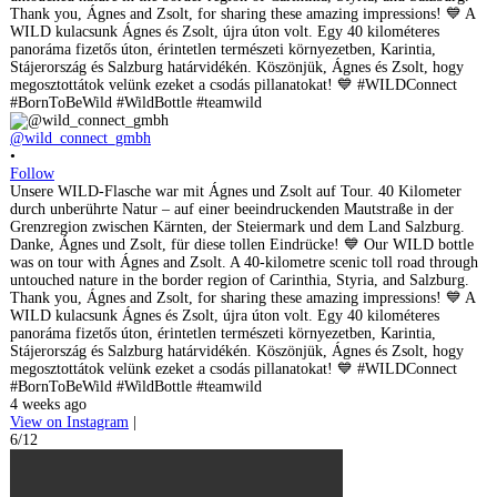
@wild_connect_gmbh
•
Follow
Unsere WILD-Flasche war mit Ágnes und Zsolt auf Tour. 40 Kilometer
durch unberührte Natur – auf einer beeindruckenden Mautstraße in der
Grenzregion zwischen Kärnten, der Steiermark und dem Land Salzburg.
Danke, Ágnes und Zsolt, für diese tollen Eindrücke! 💙 Our WILD bottle
was on tour with Ágnes and Zsolt. A 40-kilometre scenic toll road through
untouched nature in the border region of Carinthia, Styria, and Salzburg.
Thank you, Ágnes and Zsolt, for sharing these amazing impressions! 💙 A
WILD kulacsunk Ágnes és Zsolt, újra úton volt. Egy 40 kilométeres
panoráma fizetős úton, érintetlen természeti környezetben, Karintia,
Stájerország és Salzburg határvidékén. Köszönjük, Ágnes és Zsolt, hogy
megosztottátok velünk ezeket a csodás pillanatokat! 💙 #WILDConnect
#BornToBeWild #WildBottle #teamwild
4 weeks ago
View on Instagram
|
6/12