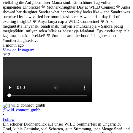
vielfältig die Aufgaben ihrer Mama sind. Ein schöner Tag voller
spannender Einblicke! 💙 Mother-Daughter Day at WILD Connect 💙 Anka
showed her daughter Sandra what her workday looks like – and Sandra was
surprised by how varied her mom’s tasks are. A wonderful day full of
exciting insights! 💙 Anya-lánya nap a WILD Connectnél 💙 Anka
megmutatta lányának, Sandrának, milyen a munkanapja – Sandra pedig
meglepődött, milyen sokszínűek az édesanyja feladatai. Egy csodás nap tele
izgalmas betekintésekkel! 💙 #mother #motherhood #daughter #job
#motherdaughterlove
1 month ago
View on Instagram
|
9/12
@wild_connect_gmbh
•
Follow
Ein schöner Drohnenblick auf unser WILD Sommerfest in Ungarn: 36
Grad, kühle Getränke, viel Schatten, gute Stimmung, jede Menge Spaß und