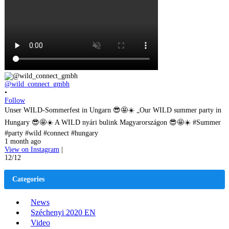
@wild_connect_gmbh
•
Follow
Unser WILD-Sommerfest in Ungarn 😎🤩☀️ „Our WILD summer party in
Hungary 😎🤩☀️ A WILD nyári bulink Magyarországon 😎🤩☀️ #Summer
#party #wild #connect #hungary
1 month ago
View on Instagram
|
12/12
Categories
News
Széchenyi 2020 EN
Video