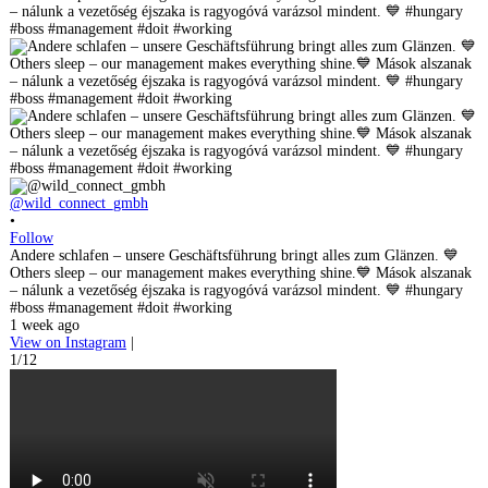
@wild_connect_gmbh
•
Follow
Andere schlafen – unsere Geschäftsführung bringt alles zum Glänzen. 💙
Others sleep – our management makes everything shine.💙 Mások alszanak
– nálunk a vezetőség éjszaka is ragyogóvá varázsol mindent. 💙 #hungary
#boss #management #doit #working
1 week ago
View on Instagram
|
1/12