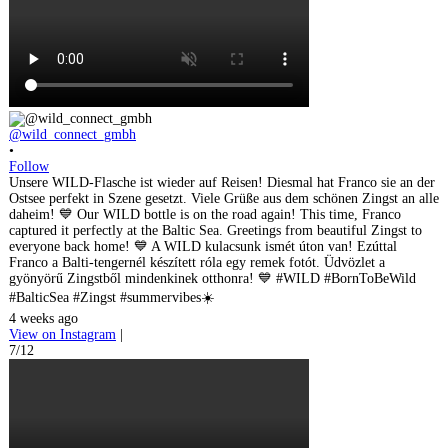
@wild_connect_gmbh
•
Follow
Unsere WILD-Flasche ist wieder auf Reisen! Diesmal hat Franco sie an der
Ostsee perfekt in Szene gesetzt. Viele Grüße aus dem schönen Zingst an alle
daheim! 💙 Our WILD bottle is on the road again! This time, Franco
captured it perfectly at the Baltic Sea. Greetings from beautiful Zingst to
everyone back home! 💙 A WILD kulacsunk ismét úton van! Ezúttal
Franco a Balti-tengernél készített róla egy remek fotót. Üdvözlet a
gyönyörű Zingstből mindenkinek otthonra! 💙 #WILD #BornToBeWild
#BalticSea #Zingst #summervibes☀️
4 weeks ago
View on Instagram
|
7/12