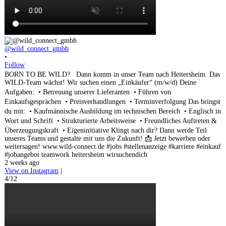
@wild_connect_gmbh
•
Follow
BORN TO BE WILD? Dann komm in unser Team nach Heitersheim. Das
WILD-Team wächst! Wir suchen einen „Einkäufer“ (m/w/d) Deine
Aufgaben: • Betreuung unserer Lieferanten • Führen von
Einkaufsgesprächen • Preisverhandlungen • Terminverfolgung Das bringst
du mit: • Kaufmännische Ausbildung im technischen Bereich • Englisch in
Wort und Schrift • Strukturierte Arbeitsweise • Freundliches Auftreten &
Überzeugungskraft • Eigeninitiative Klingt nach dir? Dann werde Teil
unseres Teams und gestalte mit uns die Zukunft! 📩 Jetzt bewerben oder
weitersagen! www.wild-connect.de #jobs #stellenanzeige #karriere #einkauf
#jobangebot teamwork heitersheim wirsuchendich
2 weeks ago
View on Instagram
|
4/12