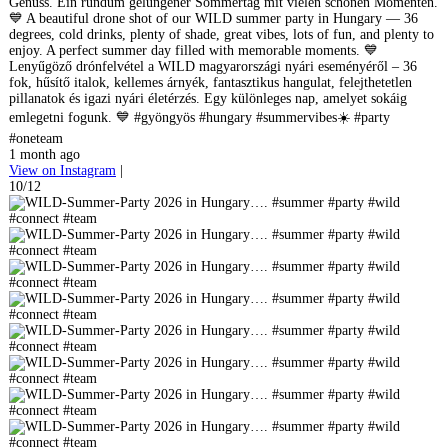
Genuss. Ein rundum gelungener Sommertag mit vielen schönen Momenten.
💙 A beautiful drone shot of our WILD summer party in Hungary — 36
degrees, cold drinks, plenty of shade, great vibes, lots of fun, and plenty to
enjoy. A perfect summer day filled with memorable moments. 💙
Lenyűgöző drónfelvétel a WILD magyarországi nyári eseményéről – 36
fok, hűsítő italok, kellemes árnyék, fantasztikus hangulat, felejthetetlen
pillanatok és igazi nyári életérzés. Egy különleges nap, amelyet sokáig
emlegetni fogunk. 💙 #gyöngyös #hungary #summervibes☀️ #party
#oneteam
1 month ago
View on Instagram
|
10/12