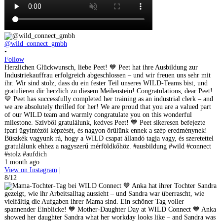
@wild_connect_gmbh
•
Follow
Herzlichen Glückwunsch, liebe Peet! 💙 Peet hat ihre Ausbildung zur
Industriekauffrau erfolgreich abgeschlossen – und wir freuen uns sehr mit
ihr. Wir sind stolz, dass du ein fester Teil unseres WILD-Teams bist, und
gratulieren dir herzlich zu diesem Meilenstein! Congratulations, dear Peet!
💙 Peet has successfully completed her training as an industrial clerk – and
we are absolutely thrilled for her! We are proud that you are a valued part
of our WILD team and warmly congratulate you on this wonderful
milestone. Szívből gratulálunk, kedves Peet! 💙 Peet sikeresen befejezte
ipari ügyintézői képzését, és nagyon örülünk ennek a szép eredménynek!
Büszkék vagyunk rá, hogy a WILD csapat állandó tagja vagy, és szeretettel
gratulálunk ehhez a nagyszerű mérföldkőhöz. #ausbildung #wild #connect
#stolz #aufdich
1 month ago
View on Instagram
|
8/12