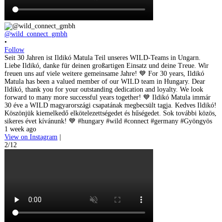
@wild_connect_gmbh
•
Follow
Seit 30 Jahren ist Ildikó Matula Teil unseres WILD-Teams in Ungarn.
Liebe Ildikó, danke für deinen großartigen Einsatz und deine Treue. Wir
freuen uns auf viele weitere gemeinsame Jahre! 💙 For 30 years, Ildikó
Matula has been a valued member of our WILD team in Hungary. Dear
Ildikó, thank you for your outstanding dedication and loyalty. We look
forward to many more successful years together! 💙 Ildikó Matula immár
30 éve a WILD magyarországi csapatának megbecsült tagja. Kedves Ildikó!
Köszönjük kiemelkedő elkötelezettségedet és hűségedet. Sok további közös,
sikeres évet kívánunk! 💙 #hungary #wild #connect #germany #Gyöngyös
1 week ago
View on Instagram
|
2/12