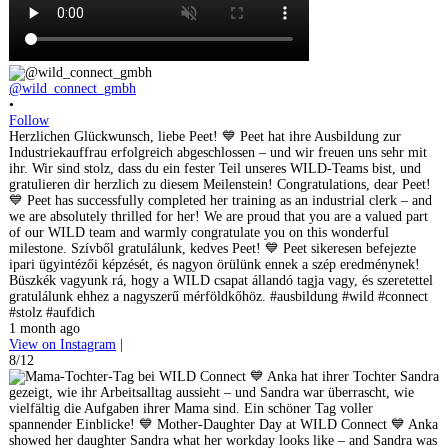
@wild_connect_gmbh
•
Follow
Herzlichen Glückwunsch, liebe Peet! 💙 Peet hat ihre Ausbildung zur
Industriekauffrau erfolgreich abgeschlossen – und wir freuen uns sehr mit
ihr. Wir sind stolz, dass du ein fester Teil unseres WILD-Teams bist, und
gratulieren dir herzlich zu diesem Meilenstein! Congratulations, dear Peet!
💙 Peet has successfully completed her training as an industrial clerk – and
we are absolutely thrilled for her! We are proud that you are a valued part
of our WILD team and warmly congratulate you on this wonderful
milestone. Szívből gratulálunk, kedves Peet! 💙 Peet sikeresen befejezte
ipari ügyintézői képzését, és nagyon örülünk ennek a szép eredménynek!
Büszkék vagyunk rá, hogy a WILD csapat állandó tagja vagy, és szeretettel
gratulálunk ehhez a nagyszerű mérföldkőhöz. #ausbildung #wild #connect
#stolz #aufdich
1 month ago
View on Instagram
|
8/12