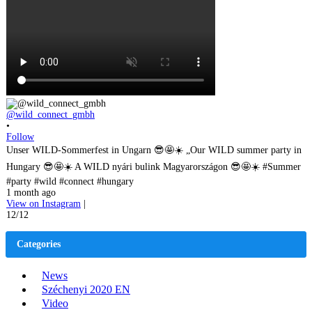
@wild_connect_gmbh
•
Follow
Unser WILD-Sommerfest in Ungarn 😎🤩☀️ „Our WILD summer party in
Hungary 😎🤩☀️ A WILD nyári bulink Magyarországon 😎🤩☀️ #Summer
#party #wild #connect #hungary
1 month ago
View on Instagram
|
12/12
Categories
News
Széchenyi 2020 EN
Video