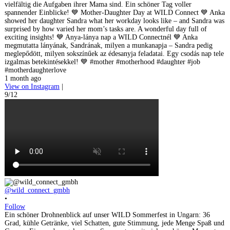
vielfältig die Aufgaben ihrer Mama sind. Ein schöner Tag voller
spannender Einblicke! 💙 Mother-Daughter Day at WILD Connect 💙 Anka
showed her daughter Sandra what her workday looks like – and Sandra was
surprised by how varied her mom’s tasks are. A wonderful day full of
exciting insights! 💙 Anya-lánya nap a WILD Connectnél 💙 Anka
megmutatta lányának, Sandrának, milyen a munkanapja – Sandra pedig
meglepődött, milyen sokszínűek az édesanyja feladatai. Egy csodás nap tele
izgalmas betekintésekkel! 💙 #mother #motherhood #daughter #job
#motherdaughterlove
1 month ago
View on Instagram
|
9/12
@wild_connect_gmbh
•
Follow
Ein schöner Drohnenblick auf unser WILD Sommerfest in Ungarn: 36
Grad, kühle Getränke, viel Schatten, gute Stimmung, jede Menge Spaß und