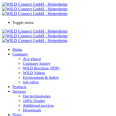
Toggle menu
Home
Company
At a glance
Company history
WILD Brochure (PDF)
WILD Videos
Environment & Safety
Job offers
Products
Services
Our technologies
100% Quality
Additional services
Downloads
News