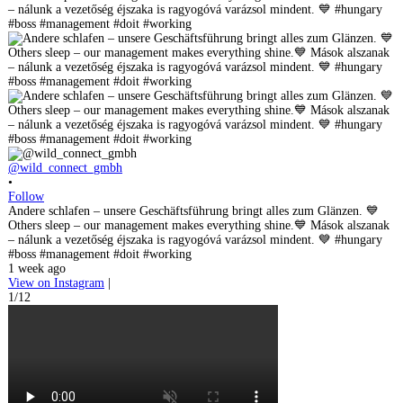
@wild_connect_gmbh
•
Follow
Andere schlafen – unsere Geschäftsführung bringt alles zum Glänzen. 💙
Others sleep – our management makes everything shine.💙 Mások alszanak
– nálunk a vezetőség éjszaka is ragyogóvá varázsol mindent. 💙 #hungary
#boss #management #doit #working
1 week ago
View on Instagram
|
1/12