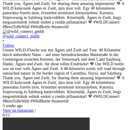
@wild_connect_gmbh
•
Follow
Unsere WILD-Flasche war mit Ágnes und Zsolt auf Tour. 40 Kilometer
durch unberührte Natur – auf einer beeindruckenden Mautstraße in der
Grenzregion zwischen Kärnten, der Steiermark und dem Land Salzburg.
Danke, Ágnes und Zsolt, für diese tollen Eindrücke! 💙 Our WILD bottle
was on tour with Ágnes and Zsolt. A 40-kilometre scenic toll road through
untouched nature in the border region of Carinthia, Styria, and Salzburg.
Thank you, Ágnes and Zsolt, for sharing these amazing impressions! 💙 A
WILD kulacsunk Ágnes és Zsolt, újra úton volt. Egy 40 kilométeres
panoráma fizetős úton, érintetlen természeti környezetben, Karintia,
Stájerország és Salzburg határvidékén. Köszönjük, Ágnes és Zsolt, hogy
megosztottátok velünk ezeket a csodás pillanatokat! 💙 #WILDConnect
#BornToBeWild #WildBottle #teamwild
3 weeks ago
View on Instagram
|
6/12