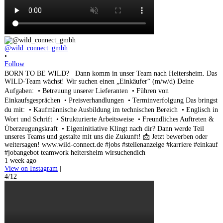
@wild_connect_gmbh
•
Follow
BORN TO BE WILD? Dann komm in unser Team nach Heitersheim. Das
WILD-Team wächst! Wir suchen einen „Einkäufer“ (m/w/d) Deine
Aufgaben: • Betreuung unserer Lieferanten • Führen von
Einkaufsgesprächen • Preisverhandlungen • Terminverfolgung Das bringst
du mit: • Kaufmännische Ausbildung im technischen Bereich • Englisch in
Wort und Schrift • Strukturierte Arbeitsweise • Freundliches Auftreten &
Überzeugungskraft • Eigeninitiative Klingt nach dir? Dann werde Teil
unseres Teams und gestalte mit uns die Zukunft! 📩 Jetzt bewerben oder
weitersagen! www.wild-connect.de #jobs #stellenanzeige #karriere #einkauf
#jobangebot teamwork heitersheim wirsuchendich
1 week ago
View on Instagram
|
4/12