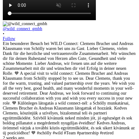
@wild_connect_gmbh
•
Follow
Ein besonderer Besuch bei WILD Connect: Clemens Brucher und Andreas
Klausmann von Schölly waren bei uns zu Gast. Lieber Clemens, vielen
Dank für die herzliche und vertrauensvolle Zusammenarbeit. Wir wünschen
dir für deinen Ruhestand von Herzen alles Gute, Gesundheit und viele
schöne Momente. Lieber Andreas, wir freuen uns auf die weitere
Zusammenarbeit mit dir und wünschen dir viel Erfolg in deiner neuen
Rolle. 💙 A special visit to wild connect: Clemens Brucher and Andreas
Klausmann from Schölly stopped by to see us. Dear Clemens, thank you
for the warm, trusting, and valued partnership over the years. We wish you
all the very best, good health, and many wonderful moments in your well-
deserved retirement. Dear Andreas, we look forward to continuing our
successful collaboration with you and wish you every success in your new
role. 💙 Különleges látogatás a wild connect-nél: a Schölly munkatársai,
Clemens Brucher és Andreas Klausmann látogattak el hozzánk. Kedves
Clemens, köszönjük a szívélyes, bizalommal teli és partneri
együttműködést. Szívből kívánunk neked minden jót, jó egészséget és sok
boldog pillanatot a megérdemelt nyugdíjas éveidhez! Kedves Andreas,
örömmel várjuk a további közös együttműködést, és sok sikert kívánunk az
új pozíciódhoz! 💙 #schölly #wild #Team #partnership #retired
2 weeks ago