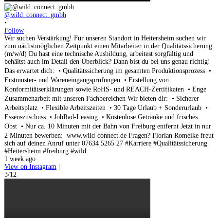
@wild_connect_gmbh
•
Follow
Wir suchen Verstärkung! Für unseren Standort in Heitersheim suchen wir
zum nächstmöglichen Zeitpunkt einen Mitarbeiter in der Qualitätssicherung
(m/w/d) Du hast eine technische Ausbildung, arbeitest sorgfältig und
behältst auch im Detail den Überblick? Dann bist du bei uns genau richtig!
Das erwartet dich: • Qualitätssicherung im gesamten Produktionsprozess •
Erstmuster- und Wareneingangsprüfungen • Erstellung von
Konformitätserklärungen sowie RoHS- und REACH-Zertifikaten • Enge
Zusammenarbeit mit unseren Fachbereichen Wir bieten dir: • Sicherer
Arbeitsplatz • Flexible Arbeitszeiten • 30 Tage Urlaub + Sonderurlaub •
Essenszuschuss • JobRad-Leasing • Kostenlose Getränke und frisches
Obst • Nur ca. 10 Minuten mit der Bahn von Freiburg entfernt Jetzt in nur
2 Minuten bewerben: www.wild-connect.de Fragen? Florian Romeike freut
sich auf deinen Anruf unter 07634 5265 27 #Karriere #Qualitätssicherung
#Heitersheim #freiburg #wild
1 week ago
View on Instagram
|
3/12