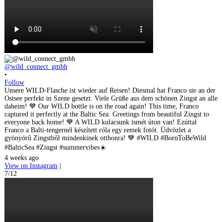
@wild_connect_gmbh
•
Follow
Unsere WILD-Flasche ist wieder auf Reisen! Diesmal hat Franco sie an der
Ostsee perfekt in Szene gesetzt. Viele Grüße aus dem schönen Zingst an alle
daheim! 💙 Our WILD bottle is on the road again! This time, Franco
captured it perfectly at the Baltic Sea. Greetings from beautiful Zingst to
everyone back home! 💙 A WILD kulacsunk ismét úton van! Ezúttal
Franco a Balti-tengernél készített róla egy remek fotót. Üdvözlet a
gyönyörű Zingstből mindenkinek otthonra! 💙 #WILD #BornToBeWild
#BalticSea #Zingst #summervibes☀️
4 weeks ago
View on Instagram
|
7/12