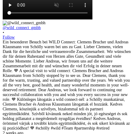
@wild_connect_gmbh
•
Follow
Ein besonderer Besuch bei WILD Connect: Clemens Brucher und Andreas
Klausmann von Schölly waren bei uns zu Gast. Lieber Clemens, vielen
Dank für die herzliche und vertrauensvolle Zusammenarbeit. Wir wünschen
dir für deinen Ruhestand von Herzen alles Gute, Gesundheit und viele
schöne Momente. Lieber Andreas, wir freuen uns auf die weitere
Zusammenarbeit mit dir und wünschen dir viel Erfolg in deiner neuen
Rolle. 💙 A special visit to wild connect: Clemens Brucher and Andreas
Klausmann from Schölly stopped by to see us. Dear Clemens, thank you
for the warm, trusting, and valued partnership over the years. We wish you
all the very best, good health, and many wonderful moments in your well-
deserved retirement. Dear Andreas, we look forward to continuing our
successful collaboration with you and wish you every success in your new
role. 💙 Különleges látogatás a wild connect-nél: a Schölly munkatársai,
Clemens Brucher és Andreas Klausmann látogattak el hozzánk. Kedves
Clemens, köszönjük a szívélyes, bizalommal teli és partneri
együttműködést. Szívből kívánunk neked minden jót, jó egészséget és sok
boldog pillanatot a megérdemelt nyugdíjas éveidhez! Kedves Andreas,
örömmel várjuk a további közös együttműködést, és sok sikert kívánunk az
új pozíciódhoz! 💙 #schölly #wild #Team #partnership #retired
2 weeks ago