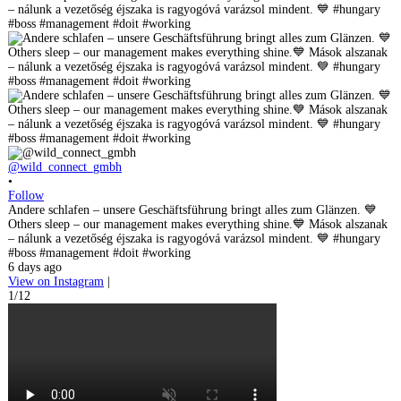
@wild_connect_gmbh
•
Follow
Andere schlafen – unsere Geschäftsführung bringt alles zum Glänzen. 💙
Others sleep – our management makes everything shine.💙 Mások alszanak
– nálunk a vezetőség éjszaka is ragyogóvá varázsol mindent. 💙 #hungary
#boss #management #doit #working
6 days ago
View on Instagram
|
1/12