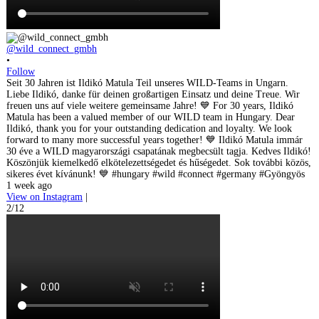
@wild_connect_gmbh
•
Follow
Seit 30 Jahren ist Ildikó Matula Teil unseres WILD-Teams in Ungarn.
Liebe Ildikó, danke für deinen großartigen Einsatz und deine Treue. Wir
freuen uns auf viele weitere gemeinsame Jahre! 💙 For 30 years, Ildikó
Matula has been a valued member of our WILD team in Hungary. Dear
Ildikó, thank you for your outstanding dedication and loyalty. We look
forward to many more successful years together! 💙 Ildikó Matula immár
30 éve a WILD magyarországi csapatának megbecsült tagja. Kedves Ildikó!
Köszönjük kiemelkedő elkötelezettségedet és hűségedet. Sok további közös,
sikeres évet kívánunk! 💙 #hungary #wild #connect #germany #Gyöngyös
1 week ago
View on Instagram
|
2/12