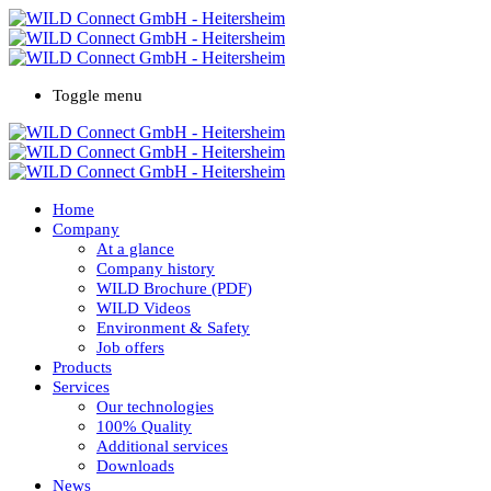
Toggle menu
Home
Company
At a glance
Company history
WILD Brochure (PDF)
WILD Videos
Environment & Safety
Job offers
Products
Services
Our technologies
100% Quality
Additional services
Downloads
News