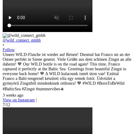
@wild_connect_gmbh
•
Follow
Unsere WILD-Flasche ist wieder auf Reisen! Diesmal hat Franco sie an der
Ostsee perfekt in Szene gesetzt. Viele Grüße aus dem schönen Zingst an alle
daheim! 💙 Our WILD bottle is on the road again! This time, Franco
captured it perfectly at the Baltic Sea. Greetings from beautiful Zingst to
everyone back home! 💙 A WILD kulacsunk ismét úton van! Ezúttal
Franco a Balti-tengernél készített róla egy remek fotót. Üdvözlet a
gyönyörű Zingstből mindenkinek otthonra! 💙 #WILD #BornToBeWild
#BalticSea #Zingst #summervibes☀️
3 weeks ago
View on Instagram
|
7/12