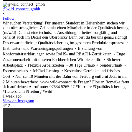
@wild_connect_gmbh
•
Follow
Wir suchen Verstärkung! Für unseren Standort in Heitersheim suchen wir
zum nächstmöglichen Zeitpunkt einen Mitarbeiter in der Qualitätssicherung
(m/w/d) Du hast eine technische Ausbildung, arbeitest sorgfältig und
behältst auch im Detail den Überblick? Dann bist du bei uns genau richtig!
Das erwartet dich: • Qualitätssicherung im gesamten Produktionsprozess •
Erstmuster- und Wareneingangsprüfungen • Erstellung von
Konformitätserklärungen sowie RoHS- und REACH-Zertifikaten • Enge
Zusammenarbeit mit unseren Fachbereichen Wir bieten dir: • Sicherer
Arbeitsplatz • Flexible Arbeitszeiten • 30 Tage Urlaub + Sonderurlaub •
Essenszuschuss • JobRad-Leasing • Kostenlose Getränke und frisches
Obst • Nur ca. 10 Minuten mit der Bahn von Freiburg entfernt Jetzt in nur
2 Minuten bewerben: www.wild-connect.de Fragen? Florian Romeike freut
sich auf deinen Anruf unter 07634 5265 27 #Karriere #Qualitätssicherung
#Heitersheim #freiburg #wild
1 week ago
View on Instagram
|
3/12