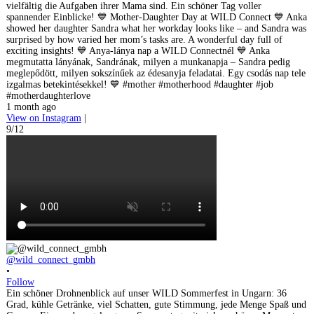
vielfältig die Aufgaben ihrer Mama sind. Ein schöner Tag voller
spannender Einblicke! 💙 Mother-Daughter Day at WILD Connect 💙 Anka
showed her daughter Sandra what her workday looks like – and Sandra was
surprised by how varied her mom’s tasks are. A wonderful day full of
exciting insights! 💙 Anya-lánya nap a WILD Connectnél 💙 Anka
megmutatta lányának, Sandrának, milyen a munkanapja – Sandra pedig
meglepődött, milyen sokszínűek az édesanyja feladatai. Egy csodás nap tele
izgalmas betekintésekkel! 💙 #mother #motherhood #daughter #job
#motherdaughterlove
1 month ago
View on Instagram
|
9/12
@wild_connect_gmbh
•
Follow
Ein schöner Drohnenblick auf unser WILD Sommerfest in Ungarn: 36
Grad, kühle Getränke, viel Schatten, gute Stimmung, jede Menge Spaß und