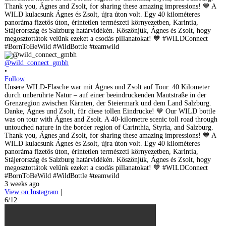
@wild_connect_gmbh
•
Follow
Unsere WILD-Flasche war mit Ágnes und Zsolt auf Tour. 40 Kilometer
durch unberührte Natur – auf einer beeindruckenden Mautstraße in der
Grenzregion zwischen Kärnten, der Steiermark und dem Land Salzburg.
Danke, Ágnes und Zsolt, für diese tollen Eindrücke! 💙 Our WILD bottle
was on tour with Ágnes and Zsolt. A 40-kilometre scenic toll road through
untouched nature in the border region of Carinthia, Styria, and Salzburg.
Thank you, Ágnes and Zsolt, for sharing these amazing impressions! 💙 A
WILD kulacsunk Ágnes és Zsolt, újra úton volt. Egy 40 kilométeres
panoráma fizetős úton, érintetlen természeti környezetben, Karintia,
Stájerország és Salzburg határvidékén. Köszönjük, Ágnes és Zsolt, hogy
megosztottátok velünk ezeket a csodás pillanatokat! 💙 #WILDConnect
#BornToBeWild #WildBottle #teamwild
3 weeks ago
View on Instagram
|
6/12