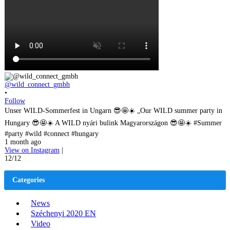
@wild_connect_gmbh
•
Follow
Unser WILD-Sommerfest in Ungarn 😎🤩☀️ „Our WILD summer party in
Hungary 😎🤩☀️ A WILD nyári bulink Magyarországon 😎🤩☀️ #Summer
#party #wild #connect #hungary
1 month ago
View on Instagram
|
12/12
Categories
News
Széchenyi 2020 EN
Video