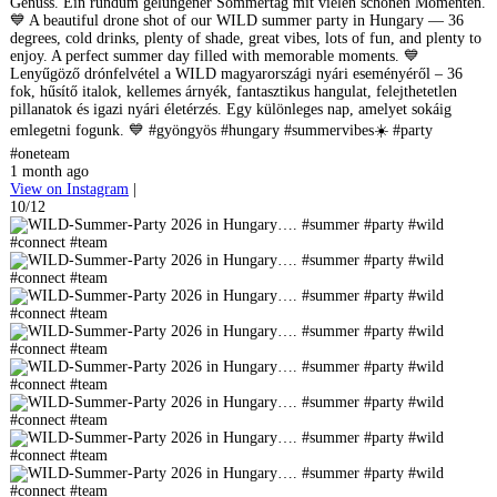
Genuss. Ein rundum gelungener Sommertag mit vielen schönen Momenten.
💙 A beautiful drone shot of our WILD summer party in Hungary — 36
degrees, cold drinks, plenty of shade, great vibes, lots of fun, and plenty to
enjoy. A perfect summer day filled with memorable moments. 💙
Lenyűgöző drónfelvétel a WILD magyarországi nyári eseményéről – 36
fok, hűsítő italok, kellemes árnyék, fantasztikus hangulat, felejthetetlen
pillanatok és igazi nyári életérzés. Egy különleges nap, amelyet sokáig
emlegetni fogunk. 💙 #gyöngyös #hungary #summervibes☀️ #party
#oneteam
1 month ago
View on Instagram
|
10/12