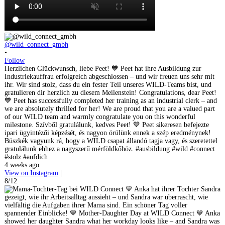
@wild_connect_gmbh
•
Follow
Herzlichen Glückwunsch, liebe Peet! 💙 Peet hat ihre Ausbildung zur
Industriekauffrau erfolgreich abgeschlossen – und wir freuen uns sehr mit
ihr. Wir sind stolz, dass du ein fester Teil unseres WILD-Teams bist, und
gratulieren dir herzlich zu diesem Meilenstein! Congratulations, dear Peet!
💙 Peet has successfully completed her training as an industrial clerk – and
we are absolutely thrilled for her! We are proud that you are a valued part
of our WILD team and warmly congratulate you on this wonderful
milestone. Szívből gratulálunk, kedves Peet! 💙 Peet sikeresen befejezte
ipari ügyintézői képzését, és nagyon örülünk ennek a szép eredménynek!
Büszkék vagyunk rá, hogy a WILD csapat állandó tagja vagy, és szeretettel
gratulálunk ehhez a nagyszerű mérföldkőhöz. #ausbildung #wild #connect
#stolz #aufdich
4 weeks ago
View on Instagram
|
8/12