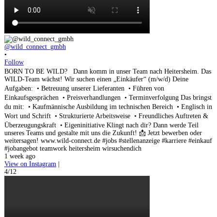
@wild_connect_gmbh
•
Follow
BORN TO BE WILD? Dann komm in unser Team nach Heitersheim. Das
WILD-Team wächst! Wir suchen einen „Einkäufer“ (m/w/d) Deine
Aufgaben: • Betreuung unserer Lieferanten • Führen von
Einkaufsgesprächen • Preisverhandlungen • Terminverfolgung Das bringst
du mit: • Kaufmännische Ausbildung im technischen Bereich • Englisch in
Wort und Schrift • Strukturierte Arbeitsweise • Freundliches Auftreten &
Überzeugungskraft • Eigeninitiative Klingt nach dir? Dann werde Teil
unseres Teams und gestalte mit uns die Zukunft! 📩 Jetzt bewerben oder
weitersagen! www.wild-connect.de #jobs #stellenanzeige #karriere #einkauf
#jobangebot teamwork heitersheim wirsuchendich
1 week ago
View on Instagram
|
4/12