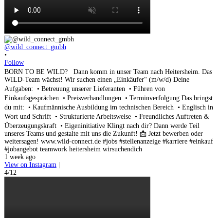
@wild_connect_gmbh
•
Follow
BORN TO BE WILD? Dann komm in unser Team nach Heitersheim. Das
WILD-Team wächst! Wir suchen einen „Einkäufer“ (m/w/d) Deine
Aufgaben: • Betreuung unserer Lieferanten • Führen von
Einkaufsgesprächen • Preisverhandlungen • Terminverfolgung Das bringst
du mit: • Kaufmännische Ausbildung im technischen Bereich • Englisch in
Wort und Schrift • Strukturierte Arbeitsweise • Freundliches Auftreten &
Überzeugungskraft • Eigeninitiative Klingt nach dir? Dann werde Teil
unseres Teams und gestalte mit uns die Zukunft! 📩 Jetzt bewerben oder
weitersagen! www.wild-connect.de #jobs #stellenanzeige #karriere #einkauf
#jobangebot teamwork heitersheim wirsuchendich
1 week ago
View on Instagram
|
4/12