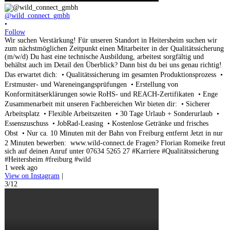
@wild_connect_gmbh
•
Follow
Wir suchen Verstärkung! Für unseren Standort in Heitersheim suchen wir
zum nächstmöglichen Zeitpunkt einen Mitarbeiter in der Qualitätssicherung
(m/w/d) Du hast eine technische Ausbildung, arbeitest sorgfältig und
behältst auch im Detail den Überblick? Dann bist du bei uns genau richtig!
Das erwartet dich: • Qualitätssicherung im gesamten Produktionsprozess •
Erstmuster- und Wareneingangsprüfungen • Erstellung von
Konformitätserklärungen sowie RoHS- und REACH-Zertifikaten • Enge
Zusammenarbeit mit unseren Fachbereichen Wir bieten dir: • Sicherer
Arbeitsplatz • Flexible Arbeitszeiten • 30 Tage Urlaub + Sonderurlaub •
Essenszuschuss • JobRad-Leasing • Kostenlose Getränke und frisches
Obst • Nur ca. 10 Minuten mit der Bahn von Freiburg entfernt Jetzt in nur
2 Minuten bewerben: www.wild-connect.de Fragen? Florian Romeike freut
sich auf deinen Anruf unter 07634 5265 27 #Karriere #Qualitätssicherung
#Heitersheim #freiburg #wild
1 week ago
View on Instagram
|
3/12