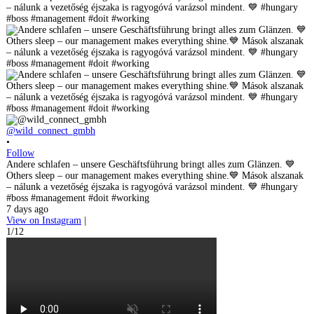
@wild_connect_gmbh
•
Follow
Andere schlafen – unsere Geschäftsführung bringt alles zum Glänzen. 💙
Others sleep – our management makes everything shine.💙 Mások alszanak
– nálunk a vezetőség éjszaka is ragyogóvá varázsol mindent. 💙 #hungary
#boss #management #doit #working
7 days ago
View on Instagram
|
1/12