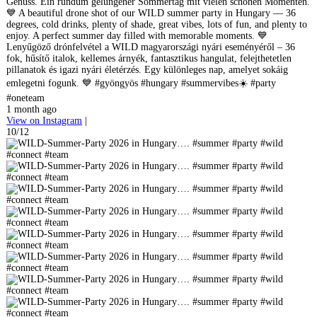
Genuss. Ein rundum gelungener Sommertag mit vielen schönen Momenten.
💙 A beautiful drone shot of our WILD summer party in Hungary — 36
degrees, cold drinks, plenty of shade, great vibes, lots of fun, and plenty to
enjoy. A perfect summer day filled with memorable moments. 💙
Lenyűgöző drónfelvétel a WILD magyarországi nyári eseményéről – 36
fok, hűsítő italok, kellemes árnyék, fantasztikus hangulat, felejthetetlen
pillanatok és igazi nyári életérzés. Egy különleges nap, amelyet sokáig
emlegetni fogunk. 💙 #gyöngyös #hungary #summervibes☀️ #party
#oneteam
1 month ago
View on Instagram
|
10/12