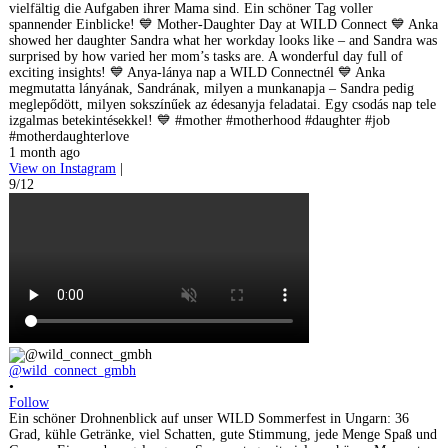
vielfältig die Aufgaben ihrer Mama sind. Ein schöner Tag voller
spannender Einblicke! 💙 Mother-Daughter Day at WILD Connect 💙 Anka
showed her daughter Sandra what her workday looks like – and Sandra was
surprised by how varied her mom’s tasks are. A wonderful day full of
exciting insights! 💙 Anya-lánya nap a WILD Connectnél 💙 Anka
megmutatta lányának, Sandrának, milyen a munkanapja – Sandra pedig
meglepődött, milyen sokszínűek az édesanyja feladatai. Egy csodás nap tele
izgalmas betekintésekkel! 💙 #mother #motherhood #daughter #job
#motherdaughterlove
1 month ago
View on Instagram
|
9/12
@wild_connect_gmbh
•
Follow
Ein schöner Drohnenblick auf unser WILD Sommerfest in Ungarn: 36
Grad, kühle Getränke, viel Schatten, gute Stimmung, jede Menge Spaß und