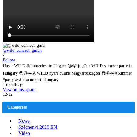
@wild_connect_gmbh
•
Follow
Unser WILD-Sommerfest in Ungarn 😎🤩☀️ „Our WILD summer party in
Hungary 😎🤩☀️ A WILD nyári bulink Magyarországon 😎🤩☀️ #Summer
#party #wild #connect #hungary
1 month ago
View on Instagram
|
12/12
Categories
News
Széchenyi 2020 EN
Video