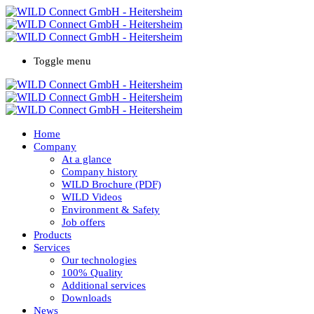
Toggle menu
Home
Company
At a glance
Company history
WILD Brochure (PDF)
WILD Videos
Environment & Safety
Job offers
Products
Services
Our technologies
100% Quality
Additional services
Downloads
News