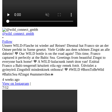
@wild_connect_gmbh
•
Follow
Unsere WILD-Flasche ist wieder auf Reisen! Diesmal hat Franco sie an der
Ostsee perfekt in Szene gesetzt. Viele Grüße aus dem schönen Zingst an alle
daheim! 💙 Our WILD bottle is on the road again! This time, Franco
captured it perfectly at the Baltic Sea. Greetings from beautiful Zingst to
everyone back home! 💙 A WILD kulacsunk ismét úton van! Ezúttal
Franco a Balti-tengernél készített róla egy remek fotót. Üdvözlet a
gyönyörű Zingstből mindenkinek otthonra! 💙 #WILD #BornToBeWild
#BalticSea #Zingst #summervibes☀️
4 weeks ago
View on Instagram
|
7/12