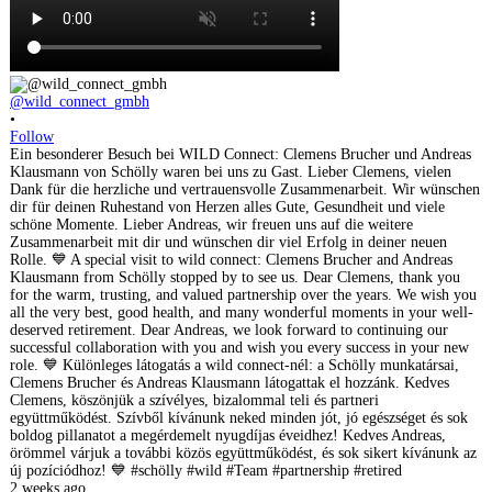
@wild_connect_gmbh
•
Follow
Ein besonderer Besuch bei WILD Connect: Clemens Brucher und Andreas
Klausmann von Schölly waren bei uns zu Gast. Lieber Clemens, vielen
Dank für die herzliche und vertrauensvolle Zusammenarbeit. Wir wünschen
dir für deinen Ruhestand von Herzen alles Gute, Gesundheit und viele
schöne Momente. Lieber Andreas, wir freuen uns auf die weitere
Zusammenarbeit mit dir und wünschen dir viel Erfolg in deiner neuen
Rolle. 💙 A special visit to wild connect: Clemens Brucher and Andreas
Klausmann from Schölly stopped by to see us. Dear Clemens, thank you
for the warm, trusting, and valued partnership over the years. We wish you
all the very best, good health, and many wonderful moments in your well-
deserved retirement. Dear Andreas, we look forward to continuing our
successful collaboration with you and wish you every success in your new
role. 💙 Különleges látogatás a wild connect-nél: a Schölly munkatársai,
Clemens Brucher és Andreas Klausmann látogattak el hozzánk. Kedves
Clemens, köszönjük a szívélyes, bizalommal teli és partneri
együttműködést. Szívből kívánunk neked minden jót, jó egészséget és sok
boldog pillanatot a megérdemelt nyugdíjas éveidhez! Kedves Andreas,
örömmel várjuk a további közös együttműködést, és sok sikert kívánunk az
új pozíciódhoz! 💙 #schölly #wild #Team #partnership #retired
2 weeks ago