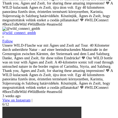
@wild_connect_gmbh
•
Follow
Unsere WILD-Flasche war mit Ágnes und Zsolt auf Tour. 40 Kilometer
durch unberührte Natur – auf einer beeindruckenden Mautstraße in der
Grenzregion zwischen Kärnten, der Steiermark und dem Land Salzburg.
Danke, Ágnes und Zsolt, für diese tollen Eindrücke! 💙 Our WILD bottle
was on tour with Ágnes and Zsolt. A 40-kilometre scenic toll road through
untouched nature in the border region of Carinthia, Styria, and Salzburg.
Thank you, Ágnes and Zsolt, for sharing these amazing impressions! 💙 A
WILD kulacsunk Ágnes és Zsolt, újra úton volt. Egy 40 kilométeres
panoráma fizetős úton, érintetlen természeti környezetben, Karintia,
Stájerország és Salzburg határvidékén. Köszönjük, Ágnes és Zsolt, hogy
megosztottátok velünk ezeket a csodás pillanatokat! 💙 #WILDConnect
#BornToBeWild #WildBottle #teamwild
3 weeks ago
View on Instagram
|
6/12