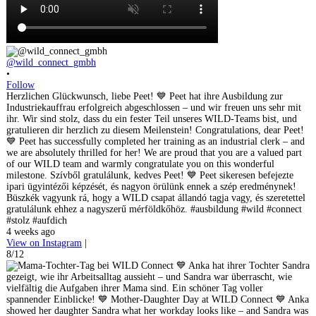
@wild_connect_gmbh
•
Follow
Herzlichen Glückwunsch, liebe Peet! 💙 Peet hat ihre Ausbildung zur
Industriekauffrau erfolgreich abgeschlossen – und wir freuen uns sehr mit
ihr. Wir sind stolz, dass du ein fester Teil unseres WILD-Teams bist, und
gratulieren dir herzlich zu diesem Meilenstein! Congratulations, dear Peet!
💙 Peet has successfully completed her training as an industrial clerk – and
we are absolutely thrilled for her! We are proud that you are a valued part
of our WILD team and warmly congratulate you on this wonderful
milestone. Szívből gratulálunk, kedves Peet! 💙 Peet sikeresen befejezte
ipari ügyintézői képzését, és nagyon örülünk ennek a szép eredménynek!
Büszkék vagyunk rá, hogy a WILD csapat állandó tagja vagy, és szeretettel
gratulálunk ehhez a nagyszerű mérföldkőhöz. #ausbildung #wild #connect
#stolz #aufdich
4 weeks ago
View on Instagram
|
8/12