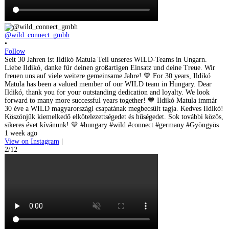
@wild_connect_gmbh
•
Follow
Seit 30 Jahren ist Ildikó Matula Teil unseres WILD-Teams in Ungarn.
Liebe Ildikó, danke für deinen großartigen Einsatz und deine Treue. Wir
freuen uns auf viele weitere gemeinsame Jahre! 💙 For 30 years, Ildikó
Matula has been a valued member of our WILD team in Hungary. Dear
Ildikó, thank you for your outstanding dedication and loyalty. We look
forward to many more successful years together! 💙 Ildikó Matula immár
30 éve a WILD magyarországi csapatának megbecsült tagja. Kedves Ildikó!
Köszönjük kiemelkedő elkötelezettségedet és hűségedet. Sok további közös,
sikeres évet kívánunk! 💙 #hungary #wild #connect #germany #Gyöngyös
1 week ago
View on Instagram
|
2/12