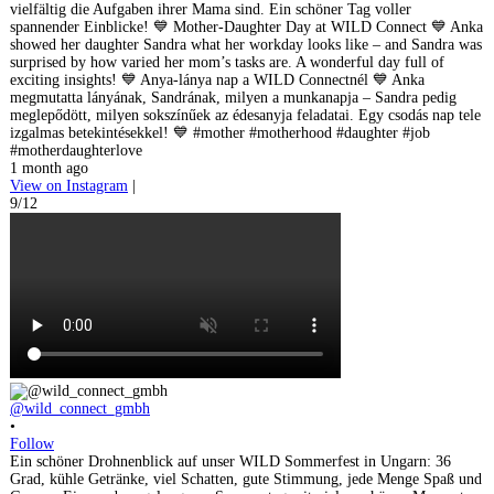
vielfältig die Aufgaben ihrer Mama sind. Ein schöner Tag voller
spannender Einblicke! 💙 Mother-Daughter Day at WILD Connect 💙 Anka
showed her daughter Sandra what her workday looks like – and Sandra was
surprised by how varied her mom’s tasks are. A wonderful day full of
exciting insights! 💙 Anya-lánya nap a WILD Connectnél 💙 Anka
megmutatta lányának, Sandrának, milyen a munkanapja – Sandra pedig
meglepődött, milyen sokszínűek az édesanyja feladatai. Egy csodás nap tele
izgalmas betekintésekkel! 💙 #mother #motherhood #daughter #job
#motherdaughterlove
1 month ago
View on Instagram
|
9/12
@wild_connect_gmbh
•
Follow
Ein schöner Drohnenblick auf unser WILD Sommerfest in Ungarn: 36
Grad, kühle Getränke, viel Schatten, gute Stimmung, jede Menge Spaß und