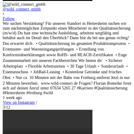
@wild_connect_gmbh
•
Follow
Wir suchen Verstärkung! Für unseren Standort in Heitersheim suchen wir
zum nächstmöglichen Zeitpunkt einen Mitarbeiter in der Qualitätssicherung
(m/w/d) Du hast eine technische Ausbildung, arbeitest sorgfältig und
behältst auch im Detail den Überblick? Dann bist du bei uns genau richtig!
Das erwartet dich: • Qualitätssicherung im gesamten Produktionsprozess •
Erstmuster- und Wareneingangsprüfungen • Erstellung von
Konformitätserklärungen sowie RoHS- und REACH-Zertifikaten • Enge
Zusammenarbeit mit unseren Fachbereichen Wir bieten dir: • Sicherer
Arbeitsplatz • Flexible Arbeitszeiten • 30 Tage Urlaub + Sonderurlaub •
Essenszuschuss • JobRad-Leasing • Kostenlose Getränke und frisches
Obst • Nur ca. 10 Minuten mit der Bahn von Freiburg entfernt Jetzt in nur
2 Minuten bewerben: www.wild-connect.de Fragen? Florian Romeike freut
sich auf deinen Anruf unter 07634 5265 27 #Karriere #Qualitätssicherung
#Heitersheim #freiburg #wild
1 week ago
View on Instagram
|
3/12