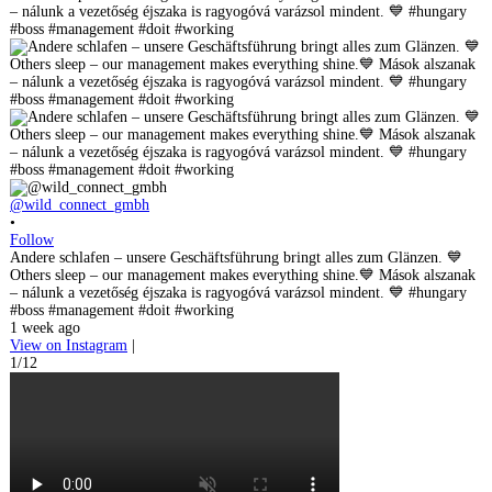
@wild_connect_gmbh
•
Follow
Andere schlafen – unsere Geschäftsführung bringt alles zum Glänzen. 💙
Others sleep – our management makes everything shine.💙 Mások alszanak
– nálunk a vezetőség éjszaka is ragyogóvá varázsol mindent. 💙 #hungary
#boss #management #doit #working
1 week ago
View on Instagram
|
1/12