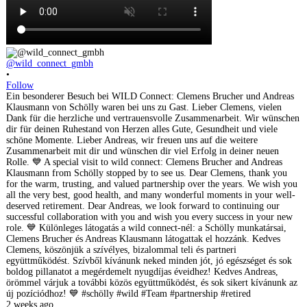
@wild_connect_gmbh
•
Follow
Ein besonderer Besuch bei WILD Connect: Clemens Brucher und Andreas
Klausmann von Schölly waren bei uns zu Gast. Lieber Clemens, vielen
Dank für die herzliche und vertrauensvolle Zusammenarbeit. Wir wünschen
dir für deinen Ruhestand von Herzen alles Gute, Gesundheit und viele
schöne Momente. Lieber Andreas, wir freuen uns auf die weitere
Zusammenarbeit mit dir und wünschen dir viel Erfolg in deiner neuen
Rolle. 💙 A special visit to wild connect: Clemens Brucher and Andreas
Klausmann from Schölly stopped by to see us. Dear Clemens, thank you
for the warm, trusting, and valued partnership over the years. We wish you
all the very best, good health, and many wonderful moments in your well-
deserved retirement. Dear Andreas, we look forward to continuing our
successful collaboration with you and wish you every success in your new
role. 💙 Különleges látogatás a wild connect-nél: a Schölly munkatársai,
Clemens Brucher és Andreas Klausmann látogattak el hozzánk. Kedves
Clemens, köszönjük a szívélyes, bizalommal teli és partneri
együttműködést. Szívből kívánunk neked minden jót, jó egészséget és sok
boldog pillanatot a megérdemelt nyugdíjas éveidhez! Kedves Andreas,
örömmel várjuk a további közös együttműködést, és sok sikert kívánunk az
új pozíciódhoz! 💙 #schölly #wild #Team #partnership #retired
2 weeks ago