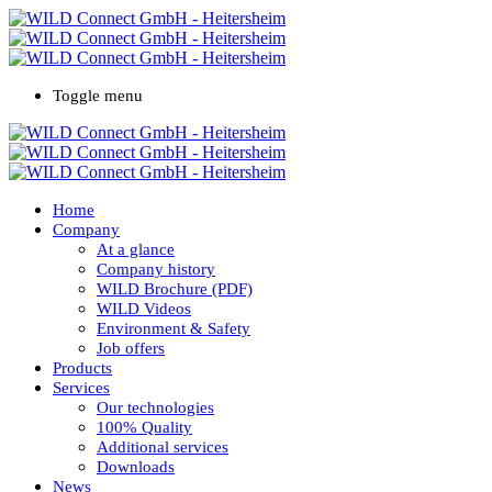
Toggle menu
Home
Company
At a glance
Company history
WILD Brochure (PDF)
WILD Videos
Environment & Safety
Job offers
Products
Services
Our technologies
100% Quality
Additional services
Downloads
News