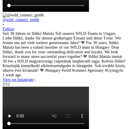
@wild_connect_gmbh
•
Follow
Seit 30 Jahren ist Ildikó Matula Teil unseres WILD-Teams in Ungarn.
Liebe Ildikó, danke für deinen großartigen Einsatz und deine Treue. Wir
freuen uns auf viele weitere gemeinsame Jahre! 💙 For 30 years, Ildikó
Matula has been a valued member of our WILD team in Hungary. Dear
Ildikó, thank you for your outstanding dedication and loyalty. We look
forward to many more successful years together! 💙 Ildikó Matula immár
30 éve a WILD magyarországi csapatának megbecsült tagja. Kedves Ildikó!
Köszönjük kiemelkedő elkötelezettségedet és hűségedet. Sok további közös,
sikeres évet kívánunk! 💙 #hungary #wild #connect #germany #Gyöngyös
1 week ago
View on Instagram
|
2/12