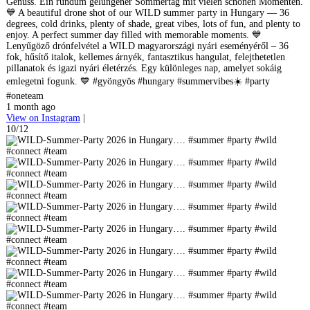
Genuss. Ein rundum gelungener Sommertag mit vielen schönen Momenten.
💙 A beautiful drone shot of our WILD summer party in Hungary — 36
degrees, cold drinks, plenty of shade, great vibes, lots of fun, and plenty to
enjoy. A perfect summer day filled with memorable moments. 💙
Lenyűgöző drónfelvétel a WILD magyarországi nyári eseményéről – 36
fok, hűsítő italok, kellemes árnyék, fantasztikus hangulat, felejthetetlen
pillanatok és igazi nyári életérzés. Egy különleges nap, amelyet sokáig
emlegetni fogunk. 💙 #gyöngyös #hungary #summervibes☀️ #party
#oneteam
1 month ago
View on Instagram
|
10/12