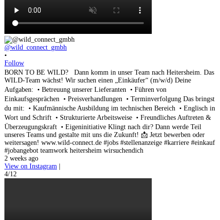
@wild_connect_gmbh
•
Follow
BORN TO BE WILD? Dann komm in unser Team nach Heitersheim. Das
WILD-Team wächst! Wir suchen einen „Einkäufer“ (m/w/d) Deine
Aufgaben: • Betreuung unserer Lieferanten • Führen von
Einkaufsgesprächen • Preisverhandlungen • Terminverfolgung Das bringst
du mit: • Kaufmännische Ausbildung im technischen Bereich • Englisch in
Wort und Schrift • Strukturierte Arbeitsweise • Freundliches Auftreten &
Überzeugungskraft • Eigeninitiative Klingt nach dir? Dann werde Teil
unseres Teams und gestalte mit uns die Zukunft! 📩 Jetzt bewerben oder
weitersagen! www.wild-connect.de #jobs #stellenanzeige #karriere #einkauf
#jobangebot teamwork heitersheim wirsuchendich
2 weeks ago
View on Instagram
|
4/12