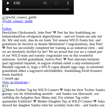
@wild_connect_gmbh
•
Follow
Herzlichen Glückwunsch, liebe Peet! 💙 Peet hat ihre Ausbildung zur
Industriekauffrau erfolgreich abgeschlossen – und wir freuen uns sehr mit
ihr. Wir sind stolz, dass du ein fester Teil unseres WILD-Teams bist, und
gratulieren dir herzlich zu diesem Meilenstein! Congratulations, dear Peet!
💙 Peet has successfully completed her training as an industrial clerk – and
we are absolutely thrilled for her! We are proud that you are a valued part
of our WILD team and warmly congratulate you on this wonderful
milestone. Szívből gratulálunk, kedves Peet! 💙 Peet sikeresen befejezte
ipari ügyintézői képzését, és nagyon örülünk ennek a szép eredménynek!
Büszkék vagyunk rá, hogy a WILD csapat állandó tagja vagy, és szeretettel
gratulálunk ehhez a nagyszerű mérföldkőhöz. #ausbildung #wild #connect
#stolz #aufdich
1 month ago
View on Instagram
|
8/12