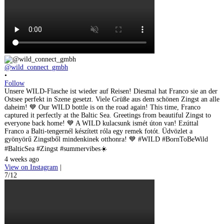
@wild_connect_gmbh
•
Follow
Unsere WILD-Flasche ist wieder auf Reisen! Diesmal hat Franco sie an der
Ostsee perfekt in Szene gesetzt. Viele Grüße aus dem schönen Zingst an alle
daheim! 💙 Our WILD bottle is on the road again! This time, Franco
captured it perfectly at the Baltic Sea. Greetings from beautiful Zingst to
everyone back home! 💙 A WILD kulacsunk ismét úton van! Ezúttal
Franco a Balti-tengernél készített róla egy remek fotót. Üdvözlet a
gyönyörű Zingstből mindenkinek otthonra! 💙 #WILD #BornToBeWild
#BalticSea #Zingst #summervibes☀️
4 weeks ago
View on Instagram
|
7/12