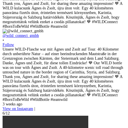
@wild_connect_gmbh
•
Follow
Unsere WILD-Flasche war mit Ágnes und Zsolt auf Tour. 40 Kilometer
durch unberührte Natur – auf einer beeindruckenden Mautstraße in der
Grenzregion zwischen Kärnten, der Steiermark und dem Land Salzburg.
Danke, Ágnes und Zsolt, für diese tollen Eindrücke! 💙 Our WILD bottle
was on tour with Ágnes and Zsolt. A 40-kilometre scenic toll road through
untouched nature in the border region of Carinthia, Styria, and Salzburg.
Thank you, Ágnes and Zsolt, for sharing these amazing impressions! 💙 A
WILD kulacsunk Ágnes és Zsolt, újra úton volt. Egy 40 kilométeres
panoráma fizetős úton, érintetlen természeti környezetben, Karintia,
Stájerország és Salzburg határvidékén. Köszönjük, Ágnes és Zsolt, hogy
megosztottátok velünk ezeket a csodás pillanatokat! 💙 #WILDConnect
#BornToBeWild #WildBottle #teamwild
3 weeks ago
View on Instagram
|
6/12