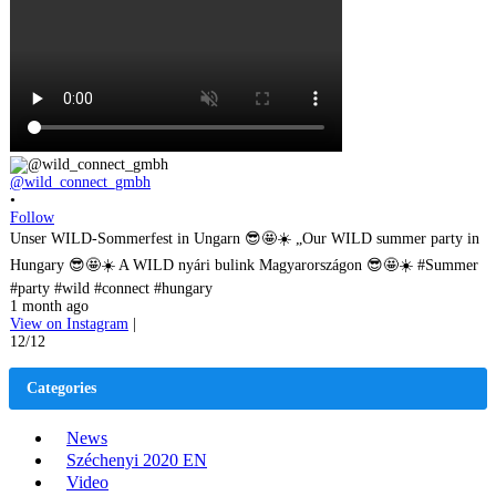
@wild_connect_gmbh
•
Follow
Unser WILD-Sommerfest in Ungarn 😎🤩☀️ „Our WILD summer party in
Hungary 😎🤩☀️ A WILD nyári bulink Magyarországon 😎🤩☀️ #Summer
#party #wild #connect #hungary
1 month ago
View on Instagram
|
12/12
Categories
News
Széchenyi 2020 EN
Video