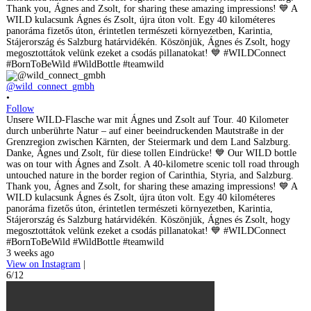
@wild_connect_gmbh
•
Follow
Unsere WILD-Flasche war mit Ágnes und Zsolt auf Tour. 40 Kilometer
durch unberührte Natur – auf einer beeindruckenden Mautstraße in der
Grenzregion zwischen Kärnten, der Steiermark und dem Land Salzburg.
Danke, Ágnes und Zsolt, für diese tollen Eindrücke! 💙 Our WILD bottle
was on tour with Ágnes and Zsolt. A 40-kilometre scenic toll road through
untouched nature in the border region of Carinthia, Styria, and Salzburg.
Thank you, Ágnes and Zsolt, for sharing these amazing impressions! 💙 A
WILD kulacsunk Ágnes és Zsolt, újra úton volt. Egy 40 kilométeres
panoráma fizetős úton, érintetlen természeti környezetben, Karintia,
Stájerország és Salzburg határvidékén. Köszönjük, Ágnes és Zsolt, hogy
megosztottátok velünk ezeket a csodás pillanatokat! 💙 #WILDConnect
#BornToBeWild #WildBottle #teamwild
3 weeks ago
View on Instagram
|
6/12