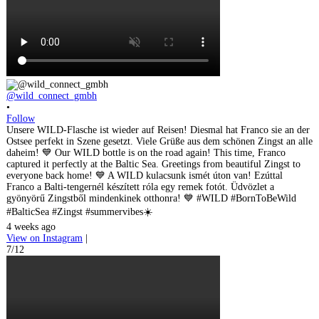
@wild_connect_gmbh
•
Follow
Unsere WILD-Flasche ist wieder auf Reisen! Diesmal hat Franco sie an der
Ostsee perfekt in Szene gesetzt. Viele Grüße aus dem schönen Zingst an alle
daheim! 💙 Our WILD bottle is on the road again! This time, Franco
captured it perfectly at the Baltic Sea. Greetings from beautiful Zingst to
everyone back home! 💙 A WILD kulacsunk ismét úton van! Ezúttal
Franco a Balti-tengernél készített róla egy remek fotót. Üdvözlet a
gyönyörű Zingstből mindenkinek otthonra! 💙 #WILD #BornToBeWild
#BalticSea #Zingst #summervibes☀️
4 weeks ago
View on Instagram
|
7/12