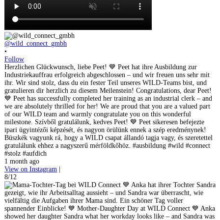
@wild_connect_gmbh
•
Follow
Herzlichen Glückwunsch, liebe Peet! 💙 Peet hat ihre Ausbildung zur
Industriekauffrau erfolgreich abgeschlossen – und wir freuen uns sehr mit
ihr. Wir sind stolz, dass du ein fester Teil unseres WILD-Teams bist, und
gratulieren dir herzlich zu diesem Meilenstein! Congratulations, dear Peet!
💙 Peet has successfully completed her training as an industrial clerk – and
we are absolutely thrilled for her! We are proud that you are a valued part
of our WILD team and warmly congratulate you on this wonderful
milestone. Szívből gratulálunk, kedves Peet! 💙 Peet sikeresen befejezte
ipari ügyintézői képzését, és nagyon örülünk ennek a szép eredménynek!
Büszkék vagyunk rá, hogy a WILD csapat állandó tagja vagy, és szeretettel
gratulálunk ehhez a nagyszerű mérföldkőhöz. #ausbildung #wild #connect
#stolz #aufdich
1 month ago
View on Instagram
|
8/12