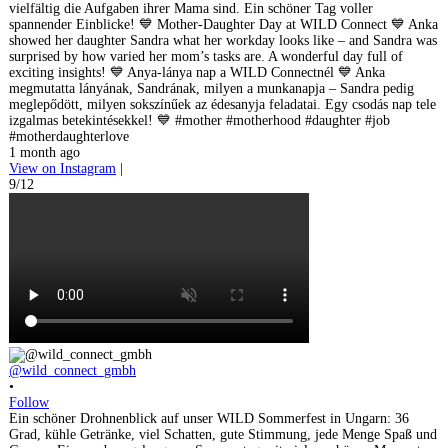
vielfältig die Aufgaben ihrer Mama sind. Ein schöner Tag voller
spannender Einblicke! 💙 Mother-Daughter Day at WILD Connect 💙 Anka
showed her daughter Sandra what her workday looks like – and Sandra was
surprised by how varied her mom’s tasks are. A wonderful day full of
exciting insights! 💙 Anya-lánya nap a WILD Connectnél 💙 Anka
megmutatta lányának, Sandrának, milyen a munkanapja – Sandra pedig
meglepődött, milyen sokszínűek az édesanyja feladatai. Egy csodás nap tele
izgalmas betekintésekkel! 💙 #mother #motherhood #daughter #job
#motherdaughterlove
1 month ago
View on Instagram
|
9/12
@wild_connect_gmbh
•
Follow
Ein schöner Drohnenblick auf unser WILD Sommerfest in Ungarn: 36
Grad, kühle Getränke, viel Schatten, gute Stimmung, jede Menge Spaß und