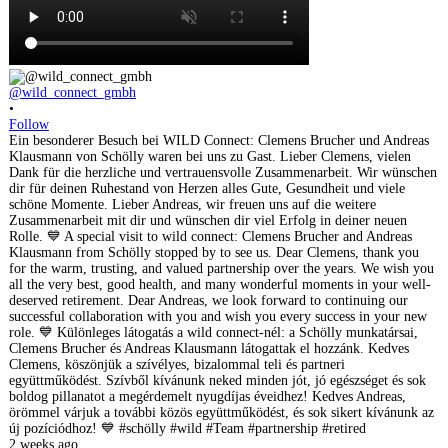
@wild_connect_gmbh
•
Follow
Ein besonderer Besuch bei WILD Connect: Clemens Brucher und Andreas
Klausmann von Schölly waren bei uns zu Gast. Lieber Clemens, vielen
Dank für die herzliche und vertrauensvolle Zusammenarbeit. Wir wünschen
dir für deinen Ruhestand von Herzen alles Gute, Gesundheit und viele
schöne Momente. Lieber Andreas, wir freuen uns auf die weitere
Zusammenarbeit mit dir und wünschen dir viel Erfolg in deiner neuen
Rolle. 💙 A special visit to wild connect: Clemens Brucher and Andreas
Klausmann from Schölly stopped by to see us. Dear Clemens, thank you
for the warm, trusting, and valued partnership over the years. We wish you
all the very best, good health, and many wonderful moments in your well-
deserved retirement. Dear Andreas, we look forward to continuing our
successful collaboration with you and wish you every success in your new
role. 💙 Különleges látogatás a wild connect-nél: a Schölly munkatársai,
Clemens Brucher és Andreas Klausmann látogattak el hozzánk. Kedves
Clemens, köszönjük a szívélyes, bizalommal teli és partneri
együttműködést. Szívből kívánunk neked minden jót, jó egészséget és sok
boldog pillanatot a megérdemelt nyugdíjas éveidhez! Kedves Andreas,
örömmel várjuk a további közös együttműködést, és sok sikert kívánunk az
új pozíciódhoz! 💙 #schölly #wild #Team #partnership #retired
2 weeks ago