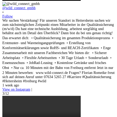
@wild_connect_gmbh
•
Follow
Wir suchen Verstärkung! Für unseren Standort in Heitersheim suchen wir
zum nächstmöglichen Zeitpunkt einen Mitarbeiter in der Qualitätssicherung
(m/w/d) Du hast eine technische Ausbildung, arbeitest sorgfältig und
behältst auch im Detail den Überblick? Dann bist du bei uns genau richtig!
Das erwartet dich: • Qualitätssicherung im gesamten Produktionsprozess •
Erstmuster- und Wareneingangsprüfungen • Erstellung von
Konformitätserklärungen sowie RoHS- und REACH-Zertifikaten • Enge
Zusammenarbeit mit unseren Fachbereichen Wir bieten dir: • Sicherer
Arbeitsplatz • Flexible Arbeitszeiten • 30 Tage Urlaub + Sonderurlaub •
Essenszuschuss • JobRad-Leasing • Kostenlose Getränke und frisches
Obst • Nur ca. 10 Minuten mit der Bahn von Freiburg entfernt Jetzt in nur
2 Minuten bewerben: www.wild-connect.de Fragen? Florian Romeike freut
sich auf deinen Anruf unter 07634 5265 27 #Karriere #Qualitätssicherung
#Heitersheim #freiburg #wild
1 week ago
View on Instagram
|
3/12