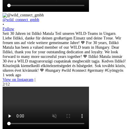
@wild_connect_gmbh
•
Follow
Seit 30 Jahren ist Ildikó Matula Teil unseres WILD-Teams in Ungarn.
Liebe Ildikó, danke für deinen großartigen Einsatz und deine Treue. Wir
freuen uns auf viele weitere gemeinsame Jahre! 💙 For 30 years, Ildikó
Matula has been a valued member of our WILD team in Hungary. Dear
Ildikó, thank you for your outstanding dedication and loyalty. We look
forward to many more successful years together! 💙 Ildikó Matula immár
30 éve a WILD magyarországi csapatának megbecsült tagja. Kedves Ildikó!
Köszönjük kiemelkedő elkötelezettségedet és hűségedet. Sok további közös,
sikeres évet kívánunk! 💙 #hungary #wild #connect #germany #Gyöngyös
1 week ago
View on Instagram
|
2/12