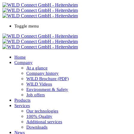
Toggle menu
Home
Company
At a glance
Company history
WILD Brochure (PDF)
WILD Videos
Environment & Safety
Job offers
Products
Services
Our technologies
100% Quality
Additional services
Downloads
News