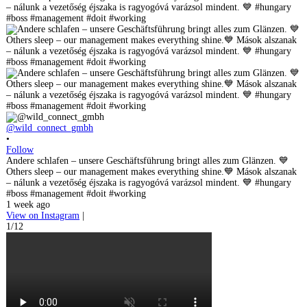
@wild_connect_gmbh
•
Follow
Andere schlafen – unsere Geschäftsführung bringt alles zum Glänzen. 💙
Others sleep – our management makes everything shine.💙 Mások alszanak
– nálunk a vezetőség éjszaka is ragyogóvá varázsol mindent. 💙 #hungary
#boss #management #doit #working
1 week ago
View on Instagram
|
1/12