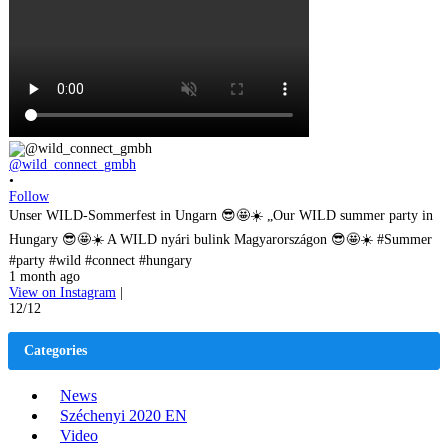
@wild_connect_gmbh
•
Follow
Unser WILD-Sommerfest in Ungarn 😎🤩☀️ „Our WILD summer party in
Hungary 😎🤩☀️ A WILD nyári bulink Magyarországon 😎🤩☀️ #Summer
#party #wild #connect #hungary
1 month ago
View on Instagram
|
12/12
Categories
News
Széchenyi 2020 EN
Video