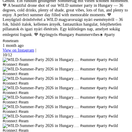
Genuss. Ein rundum gelungener Sommertag mit vielen schönen Momenten.
💙 A beautiful drone shot of our WILD summer party in Hungary — 36
degrees, cold drinks, plenty of shade, great vibes, lots of fun, and plenty to
enjoy. A perfect summer day filled with memorable moments. 💙
Lenyűgöző drónfelvétel a WILD magyarországi nyári eseményéről – 36
fok, hűsítő italok, kellemes árnyék, fantasztikus hangulat, felejthetetlen
pillanatok és igazi nyári életérzés. Egy különleges nap, amelyet sokáig
emlegetni fogunk. 💙 #gyöngyös #hungary #summervibes☀️ #party
#oneteam
1 month ago
View on Instagram
|
10/12