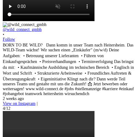
@wild_connect_gmbh
•
Follow
BORN TO BE WILD? Dann komm in unser Team nach Heitersheim. Das
WILD-Team wächst! Wir suchen einen „Einkäufer“ (m/w/d) Deine
Aufgaben: • Betreuung unserer Lieferanten • Führen von
Einkaufsgesprächen • Preisverhandlungen • Terminverfolgung Das bringst
du mit: • Kaufmännische Ausbildung im technischen Bereich • Englisch in
Wort und Schrift • Strukturierte Arbeitsweise • Freundliches Auftreten &
Überzeugungskraft • Eigeninitiative Klingt nach dir? Dann werde Teil
unseres Teams und gestalte mit uns die Zukunft! 📩 Jetzt bewerben oder
weitersagen! www.wild-connect.de #jobs #stellenanzeige #karriere #einkauf
#jobangebot teamwork heitersheim wirsuchendich
2 weeks ago
View on Instagram
|
4/12