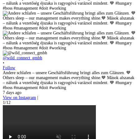
@wild_connect_gmbh
•
Follow
Andere schlafen – unsere Geschäftsführung bringt alles zum Glänzen. 💙
Others sleep – our management makes everything shine.💙 Mások alszanak
– nálunk a vezetőség éjszaka is ragyogóvá varázsol mindent. 💙 #hungary
#boss #management #doit #working
7 days ago
View on Instagram
|
1/12