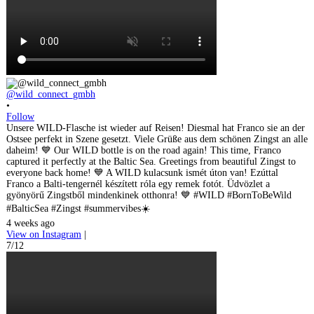
@wild_connect_gmbh
•
Follow
Unsere WILD-Flasche ist wieder auf Reisen! Diesmal hat Franco sie an der
Ostsee perfekt in Szene gesetzt. Viele Grüße aus dem schönen Zingst an alle
daheim! 💙 Our WILD bottle is on the road again! This time, Franco
captured it perfectly at the Baltic Sea. Greetings from beautiful Zingst to
everyone back home! 💙 A WILD kulacsunk ismét úton van! Ezúttal
Franco a Balti-tengernél készített róla egy remek fotót. Üdvözlet a
gyönyörű Zingstből mindenkinek otthonra! 💙 #WILD #BornToBeWild
#BalticSea #Zingst #summervibes☀️
4 weeks ago
View on Instagram
|
7/12