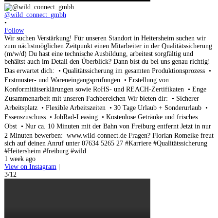
@wild_connect_gmbh
•
Follow
Wir suchen Verstärkung! Für unseren Standort in Heitersheim suchen wir
zum nächstmöglichen Zeitpunkt einen Mitarbeiter in der Qualitätssicherung
(m/w/d) Du hast eine technische Ausbildung, arbeitest sorgfältig und
behältst auch im Detail den Überblick? Dann bist du bei uns genau richtig!
Das erwartet dich: • Qualitätssicherung im gesamten Produktionsprozess •
Erstmuster- und Wareneingangsprüfungen • Erstellung von
Konformitätserklärungen sowie RoHS- und REACH-Zertifikaten • Enge
Zusammenarbeit mit unseren Fachbereichen Wir bieten dir: • Sicherer
Arbeitsplatz • Flexible Arbeitszeiten • 30 Tage Urlaub + Sonderurlaub •
Essenszuschuss • JobRad-Leasing • Kostenlose Getränke und frisches
Obst • Nur ca. 10 Minuten mit der Bahn von Freiburg entfernt Jetzt in nur
2 Minuten bewerben: www.wild-connect.de Fragen? Florian Romeike freut
sich auf deinen Anruf unter 07634 5265 27 #Karriere #Qualitätssicherung
#Heitersheim #freiburg #wild
1 week ago
View on Instagram
|
3/12