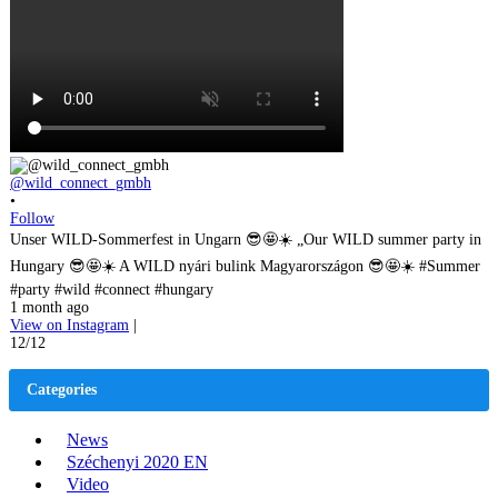
@wild_connect_gmbh
•
Follow
Unser WILD-Sommerfest in Ungarn 😎🤩☀️ „Our WILD summer party in
Hungary 😎🤩☀️ A WILD nyári bulink Magyarországon 😎🤩☀️ #Summer
#party #wild #connect #hungary
1 month ago
View on Instagram
|
12/12
Categories
News
Széchenyi 2020 EN
Video