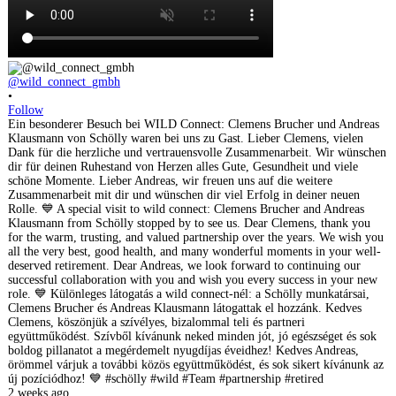
@wild_connect_gmbh
•
Follow
Ein besonderer Besuch bei WILD Connect: Clemens Brucher und Andreas
Klausmann von Schölly waren bei uns zu Gast. Lieber Clemens, vielen
Dank für die herzliche und vertrauensvolle Zusammenarbeit. Wir wünschen
dir für deinen Ruhestand von Herzen alles Gute, Gesundheit und viele
schöne Momente. Lieber Andreas, wir freuen uns auf die weitere
Zusammenarbeit mit dir und wünschen dir viel Erfolg in deiner neuen
Rolle. 💙 A special visit to wild connect: Clemens Brucher and Andreas
Klausmann from Schölly stopped by to see us. Dear Clemens, thank you
for the warm, trusting, and valued partnership over the years. We wish you
all the very best, good health, and many wonderful moments in your well-
deserved retirement. Dear Andreas, we look forward to continuing our
successful collaboration with you and wish you every success in your new
role. 💙 Különleges látogatás a wild connect-nél: a Schölly munkatársai,
Clemens Brucher és Andreas Klausmann látogattak el hozzánk. Kedves
Clemens, köszönjük a szívélyes, bizalommal teli és partneri
együttműködést. Szívből kívánunk neked minden jót, jó egészséget és sok
boldog pillanatot a megérdemelt nyugdíjas éveidhez! Kedves Andreas,
örömmel várjuk a további közös együttműködést, és sok sikert kívánunk az
új pozíciódhoz! 💙 #schölly #wild #Team #partnership #retired
2 weeks ago