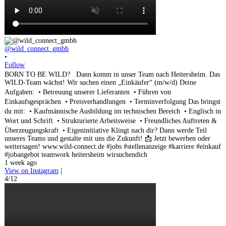
@wild_connect_gmbh
•
Follow
BORN TO BE WILD? Dann komm in unser Team nach Heitersheim. Das
WILD-Team wächst! Wir suchen einen „Einkäufer“ (m/w/d) Deine
Aufgaben: • Betreuung unserer Lieferanten • Führen von
Einkaufsgesprächen • Preisverhandlungen • Terminverfolgung Das bringst
du mit: • Kaufmännische Ausbildung im technischen Bereich • Englisch in
Wort und Schrift • Strukturierte Arbeitsweise • Freundliches Auftreten &
Überzeugungskraft • Eigeninitiative Klingt nach dir? Dann werde Teil
unseres Teams und gestalte mit uns die Zukunft! 📩 Jetzt bewerben oder
weitersagen! www.wild-connect.de #jobs #stellenanzeige #karriere #einkauf
#jobangebot teamwork heitersheim wirsuchendich
1 week ago
View on Instagram
|
4/12