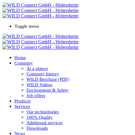
Toggle menu
Home
Company
At a glance
Company history
WILD Brochure (PDF)
WILD Videos
Environment & Safety
Job offers
Products
Services
Our technologies
100% Quality
Additional services
Downloads
News