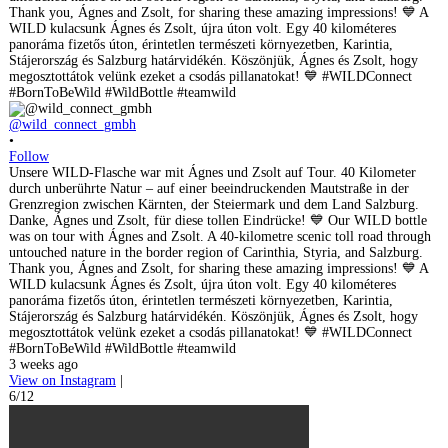
@wild_connect_gmbh
•
Follow
Unsere WILD-Flasche war mit Ágnes und Zsolt auf Tour. 40 Kilometer
durch unberührte Natur – auf einer beeindruckenden Mautstraße in der
Grenzregion zwischen Kärnten, der Steiermark und dem Land Salzburg.
Danke, Ágnes und Zsolt, für diese tollen Eindrücke! 💙 Our WILD bottle
was on tour with Ágnes and Zsolt. A 40-kilometre scenic toll road through
untouched nature in the border region of Carinthia, Styria, and Salzburg.
Thank you, Ágnes and Zsolt, for sharing these amazing impressions! 💙 A
WILD kulacsunk Ágnes és Zsolt, újra úton volt. Egy 40 kilométeres
panoráma fizetős úton, érintetlen természeti környezetben, Karintia,
Stájerország és Salzburg határvidékén. Köszönjük, Ágnes és Zsolt, hogy
megosztottátok velünk ezeket a csodás pillanatokat! 💙 #WILDConnect
#BornToBeWild #WildBottle #teamwild
3 weeks ago
View on Instagram
|
6/12