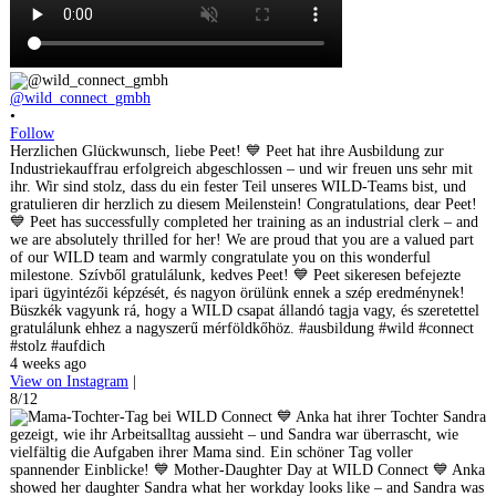
@wild_connect_gmbh
•
Follow
Herzlichen Glückwunsch, liebe Peet! 💙 Peet hat ihre Ausbildung zur
Industriekauffrau erfolgreich abgeschlossen – und wir freuen uns sehr mit
ihr. Wir sind stolz, dass du ein fester Teil unseres WILD-Teams bist, und
gratulieren dir herzlich zu diesem Meilenstein! Congratulations, dear Peet!
💙 Peet has successfully completed her training as an industrial clerk – and
we are absolutely thrilled for her! We are proud that you are a valued part
of our WILD team and warmly congratulate you on this wonderful
milestone. Szívből gratulálunk, kedves Peet! 💙 Peet sikeresen befejezte
ipari ügyintézői képzését, és nagyon örülünk ennek a szép eredménynek!
Büszkék vagyunk rá, hogy a WILD csapat állandó tagja vagy, és szeretettel
gratulálunk ehhez a nagyszerű mérföldkőhöz. #ausbildung #wild #connect
#stolz #aufdich
4 weeks ago
View on Instagram
|
8/12