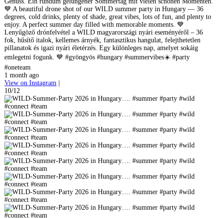
Genuss. Ein rundum gelungener Sommertag mit vielen schönen Momenten.
💙 A beautiful drone shot of our WILD summer party in Hungary — 36
degrees, cold drinks, plenty of shade, great vibes, lots of fun, and plenty to
enjoy. A perfect summer day filled with memorable moments. 💙
Lenyűgöző drónfelvétel a WILD magyarországi nyári eseményéről – 36
fok, hűsítő italok, kellemes árnyék, fantasztikus hangulat, felejthetetlen
pillanatok és igazi nyári életérzés. Egy különleges nap, amelyet sokáig
emlegetni fogunk. 💙 #gyöngyös #hungary #summervibes☀️ #party
#oneteam
1 month ago
View on Instagram
|
10/12