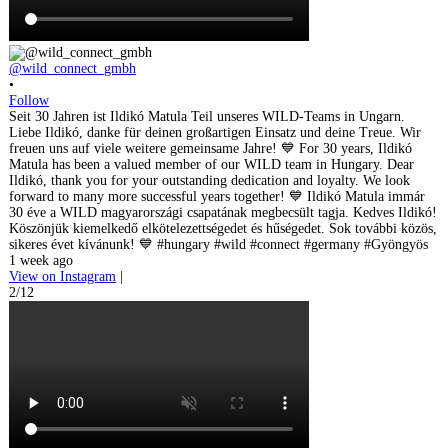
@wild_connect_gmbh
•
Follow
Seit 30 Jahren ist Ildikó Matula Teil unseres WILD-Teams in Ungarn.
Liebe Ildikó, danke für deinen großartigen Einsatz und deine Treue. Wir
freuen uns auf viele weitere gemeinsame Jahre! 💙 For 30 years, Ildikó
Matula has been a valued member of our WILD team in Hungary. Dear
Ildikó, thank you for your outstanding dedication and loyalty. We look
forward to many more successful years together! 💙 Ildikó Matula immár
30 éve a WILD magyarországi csapatának megbecsült tagja. Kedves Ildikó!
Köszönjük kiemelkedő elkötelezettségedet és hűségedet. Sok további közös,
sikeres évet kívánunk! 💙 #hungary #wild #connect #germany #Gyöngyös
1 week ago
View on Instagram
|
2/12