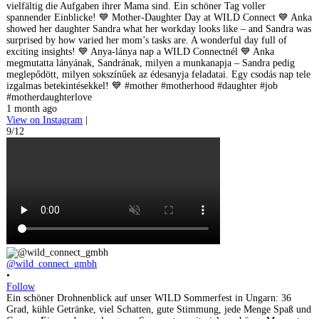
vielfältig die Aufgaben ihrer Mama sind. Ein schöner Tag voller
spannender Einblicke! 💙 Mother-Daughter Day at WILD Connect 💙 Anka
showed her daughter Sandra what her workday looks like – and Sandra was
surprised by how varied her mom’s tasks are. A wonderful day full of
exciting insights! 💙 Anya-lánya nap a WILD Connectnél 💙 Anka
megmutatta lányának, Sandrának, milyen a munkanapja – Sandra pedig
meglepődött, milyen sokszínűek az édesanyja feladatai. Egy csodás nap tele
izgalmas betekintésekkel! 💙 #mother #motherhood #daughter #job
#motherdaughterlove
1 month ago
View on Instagram
|
9/12
@wild_connect_gmbh
•
Follow
Ein schöner Drohnenblick auf unser WILD Sommerfest in Ungarn: 36
Grad, kühle Getränke, viel Schatten, gute Stimmung, jede Menge Spaß und