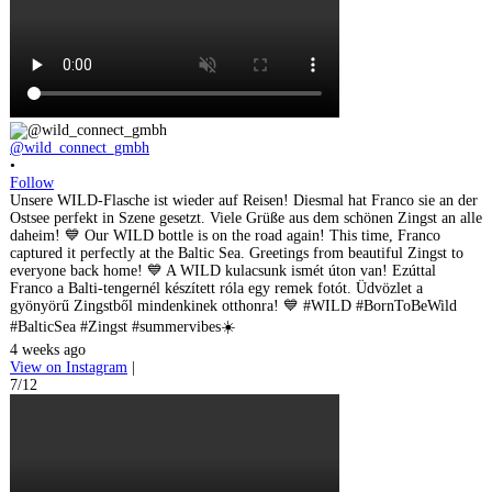
@wild_connect_gmbh
•
Follow
Unsere WILD-Flasche ist wieder auf Reisen! Diesmal hat Franco sie an der
Ostsee perfekt in Szene gesetzt. Viele Grüße aus dem schönen Zingst an alle
daheim! 💙 Our WILD bottle is on the road again! This time, Franco
captured it perfectly at the Baltic Sea. Greetings from beautiful Zingst to
everyone back home! 💙 A WILD kulacsunk ismét úton van! Ezúttal
Franco a Balti-tengernél készített róla egy remek fotót. Üdvözlet a
gyönyörű Zingstből mindenkinek otthonra! 💙 #WILD #BornToBeWild
#BalticSea #Zingst #summervibes☀️
4 weeks ago
View on Instagram
|
7/12