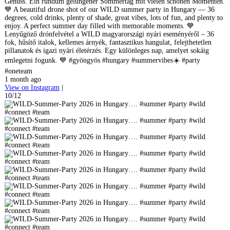
Genuss. Ein rundum gelungener Sommertag mit vielen schönen Momenten.
💙 A beautiful drone shot of our WILD summer party in Hungary — 36
degrees, cold drinks, plenty of shade, great vibes, lots of fun, and plenty to
enjoy. A perfect summer day filled with memorable moments. 💙
Lenyűgöző drónfelvétel a WILD magyarországi nyári eseményéről – 36
fok, hűsítő italok, kellemes árnyék, fantasztikus hangulat, felejthetetlen
pillanatok és igazi nyári életérzés. Egy különleges nap, amelyet sokáig
emlegetni fogunk. 💙 #gyöngyös #hungary #summervibes☀️ #party
#oneteam
1 month ago
View on Instagram
|
10/12