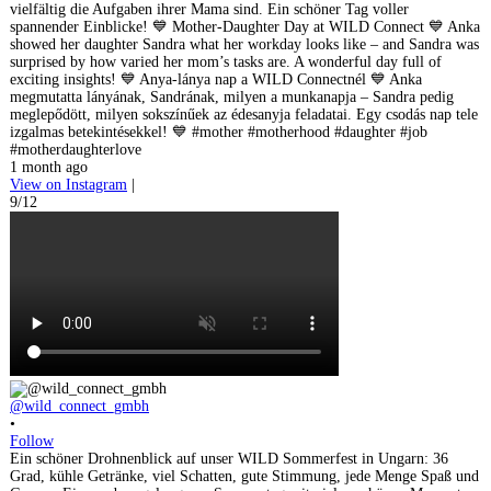
vielfältig die Aufgaben ihrer Mama sind. Ein schöner Tag voller
spannender Einblicke! 💙 Mother-Daughter Day at WILD Connect 💙 Anka
showed her daughter Sandra what her workday looks like – and Sandra was
surprised by how varied her mom’s tasks are. A wonderful day full of
exciting insights! 💙 Anya-lánya nap a WILD Connectnél 💙 Anka
megmutatta lányának, Sandrának, milyen a munkanapja – Sandra pedig
meglepődött, milyen sokszínűek az édesanyja feladatai. Egy csodás nap tele
izgalmas betekintésekkel! 💙 #mother #motherhood #daughter #job
#motherdaughterlove
1 month ago
View on Instagram
|
9/12
@wild_connect_gmbh
•
Follow
Ein schöner Drohnenblick auf unser WILD Sommerfest in Ungarn: 36
Grad, kühle Getränke, viel Schatten, gute Stimmung, jede Menge Spaß und