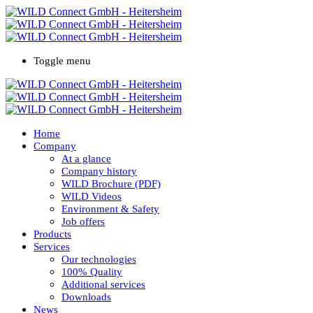
Toggle menu
Home
Company
At a glance
Company history
WILD Brochure (PDF)
WILD Videos
Environment & Safety
Job offers
Products
Services
Our technologies
100% Quality
Additional services
Downloads
News