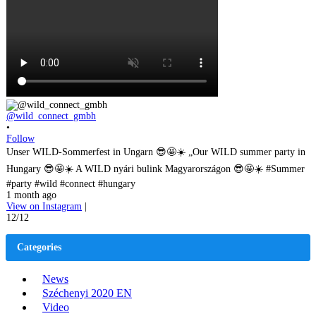
@wild_connect_gmbh
•
Follow
Unser WILD-Sommerfest in Ungarn 😎🤩☀️ „Our WILD summer party in
Hungary 😎🤩☀️ A WILD nyári bulink Magyarországon 😎🤩☀️ #Summer
#party #wild #connect #hungary
1 month ago
View on Instagram
|
12/12
Categories
News
Széchenyi 2020 EN
Video