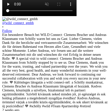
@wild_connect_gmbh
•
Follow
Ein besonderer Besuch bei WILD Connect: Clemens Brucher und Andreas
Klausmann von Schölly waren bei uns zu Gast. Lieber Clemens, vielen
Dank für die herzliche und vertrauensvolle Zusammenarbeit. Wir wünschen
dir für deinen Ruhestand von Herzen alles Gute, Gesundheit und viele
schöne Momente. Lieber Andreas, wir freuen uns auf die weitere
Zusammenarbeit mit dir und wünschen dir viel Erfolg in deiner neuen
Rolle. 💙 A special visit to wild connect: Clemens Brucher and Andreas
Klausmann from Schölly stopped by to see us. Dear Clemens, thank you
for the warm, trusting, and valued partnership over the years. We wish you
all the very best, good health, and many wonderful moments in your well-
deserved retirement. Dear Andreas, we look forward to continuing our
successful collaboration with you and wish you every success in your new
role. 💙 Különleges látogatás a wild connect-nél: a Schölly munkatársai,
Clemens Brucher és Andreas Klausmann látogattak el hozzánk. Kedves
Clemens, köszönjük a szívélyes, bizalommal teli és partneri
együttműködést. Szívből kívánunk neked minden jót, jó egészséget és sok
boldog pillanatot a megérdemelt nyugdíjas éveidhez! Kedves Andreas,
örömmel várjuk a további közös együttműködést, és sok sikert kívánunk az
új pozíciódhoz! 💙 #schölly #wild #Team #partnership #retired
2 weeks ago