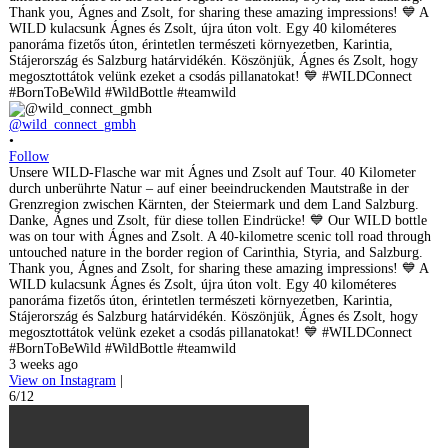
@wild_connect_gmbh
•
Follow
Unsere WILD-Flasche war mit Ágnes und Zsolt auf Tour. 40 Kilometer
durch unberührte Natur – auf einer beeindruckenden Mautstraße in der
Grenzregion zwischen Kärnten, der Steiermark und dem Land Salzburg.
Danke, Ágnes und Zsolt, für diese tollen Eindrücke! 💙 Our WILD bottle
was on tour with Ágnes and Zsolt. A 40-kilometre scenic toll road through
untouched nature in the border region of Carinthia, Styria, and Salzburg.
Thank you, Ágnes and Zsolt, for sharing these amazing impressions! 💙 A
WILD kulacsunk Ágnes és Zsolt, újra úton volt. Egy 40 kilométeres
panoráma fizetős úton, érintetlen természeti környezetben, Karintia,
Stájerország és Salzburg határvidékén. Köszönjük, Ágnes és Zsolt, hogy
megosztottátok velünk ezeket a csodás pillanatokat! 💙 #WILDConnect
#BornToBeWild #WildBottle #teamwild
3 weeks ago
View on Instagram
|
6/12