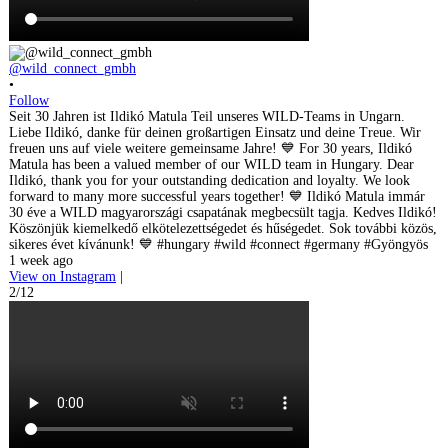
@wild_connect_gmbh
•
Follow
Seit 30 Jahren ist Ildikó Matula Teil unseres WILD-Teams in Ungarn.
Liebe Ildikó, danke für deinen großartigen Einsatz und deine Treue. Wir
freuen uns auf viele weitere gemeinsame Jahre! 💙 For 30 years, Ildikó
Matula has been a valued member of our WILD team in Hungary. Dear
Ildikó, thank you for your outstanding dedication and loyalty. We look
forward to many more successful years together! 💙 Ildikó Matula immár
30 éve a WILD magyarországi csapatának megbecsült tagja. Kedves Ildikó!
Köszönjük kiemelkedő elkötelezettségedet és hűségedet. Sok további közös,
sikeres évet kívánunk! 💙 #hungary #wild #connect #germany #Gyöngyös
1 week ago
View on Instagram
|
2/12