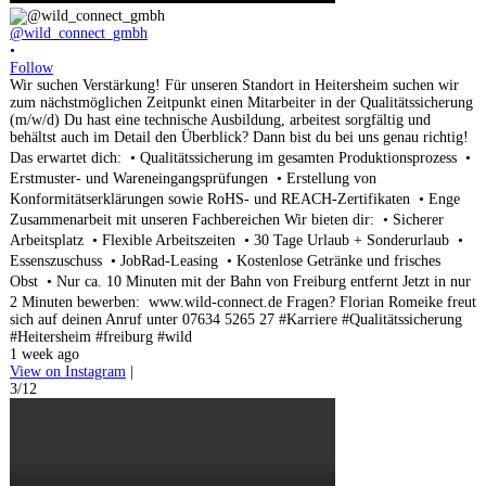
@wild_connect_gmbh
•
Follow
Wir suchen Verstärkung! Für unseren Standort in Heitersheim suchen wir
zum nächstmöglichen Zeitpunkt einen Mitarbeiter in der Qualitätssicherung
(m/w/d) Du hast eine technische Ausbildung, arbeitest sorgfältig und
behältst auch im Detail den Überblick? Dann bist du bei uns genau richtig!
Das erwartet dich: • Qualitätssicherung im gesamten Produktionsprozess •
Erstmuster- und Wareneingangsprüfungen • Erstellung von
Konformitätserklärungen sowie RoHS- und REACH-Zertifikaten • Enge
Zusammenarbeit mit unseren Fachbereichen Wir bieten dir: • Sicherer
Arbeitsplatz • Flexible Arbeitszeiten • 30 Tage Urlaub + Sonderurlaub •
Essenszuschuss • JobRad-Leasing • Kostenlose Getränke und frisches
Obst • Nur ca. 10 Minuten mit der Bahn von Freiburg entfernt Jetzt in nur
2 Minuten bewerben: www.wild-connect.de Fragen? Florian Romeike freut
sich auf deinen Anruf unter 07634 5265 27 #Karriere #Qualitätssicherung
#Heitersheim #freiburg #wild
1 week ago
View on Instagram
|
3/12