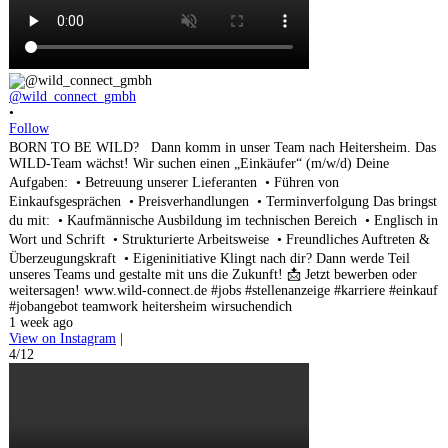
@wild_connect_gmbh
•
Follow
BORN TO BE WILD? Dann komm in unser Team nach Heitersheim. Das
WILD-Team wächst! Wir suchen einen „Einkäufer“ (m/w/d) Deine
Aufgaben: • Betreuung unserer Lieferanten • Führen von
Einkaufsgesprächen • Preisverhandlungen • Terminverfolgung Das bringst
du mit: • Kaufmännische Ausbildung im technischen Bereich • Englisch in
Wort und Schrift • Strukturierte Arbeitsweise • Freundliches Auftreten &
Überzeugungskraft • Eigeninitiative Klingt nach dir? Dann werde Teil
unseres Teams und gestalte mit uns die Zukunft! 📩 Jetzt bewerben oder
weitersagen! www.wild-connect.de #jobs #stellenanzeige #karriere #einkauf
#jobangebot teamwork heitersheim wirsuchendich
1 week ago
View on Instagram
|
4/12