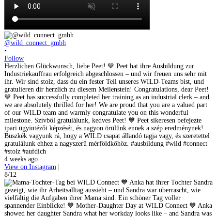
@wild_connect_gmbh
•
Follow
Herzlichen Glückwunsch, liebe Peet! 💙 Peet hat ihre Ausbildung zur
Industriekauffrau erfolgreich abgeschlossen – und wir freuen uns sehr mit
ihr. Wir sind stolz, dass du ein fester Teil unseres WILD-Teams bist, und
gratulieren dir herzlich zu diesem Meilenstein! Congratulations, dear Peet!
💙 Peet has successfully completed her training as an industrial clerk – and
we are absolutely thrilled for her! We are proud that you are a valued part
of our WILD team and warmly congratulate you on this wonderful
milestone. Szívből gratulálunk, kedves Peet! 💙 Peet sikeresen befejezte
ipari ügyintézői képzését, és nagyon örülünk ennek a szép eredménynek!
Büszkék vagyunk rá, hogy a WILD csapat állandó tagja vagy, és szeretettel
gratulálunk ehhez a nagyszerű mérföldkőhöz. #ausbildung #wild #connect
#stolz #aufdich
4 weeks ago
View on Instagram
|
8/12