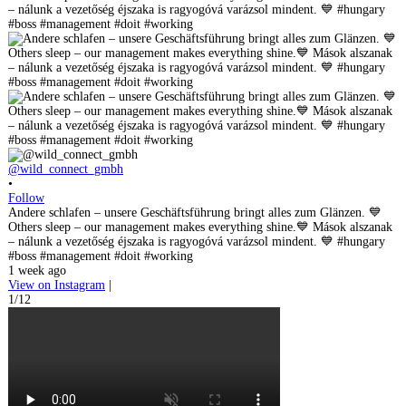
@wild_connect_gmbh
•
Follow
Andere schlafen – unsere Geschäftsführung bringt alles zum Glänzen. 💙
Others sleep – our management makes everything shine.💙 Mások alszanak
– nálunk a vezetőség éjszaka is ragyogóvá varázsol mindent. 💙 #hungary
#boss #management #doit #working
1 week ago
View on Instagram
|
1/12