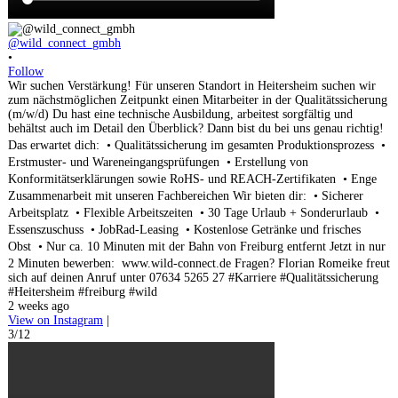
@wild_connect_gmbh
•
Follow
Wir suchen Verstärkung! Für unseren Standort in Heitersheim suchen wir
zum nächstmöglichen Zeitpunkt einen Mitarbeiter in der Qualitätssicherung
(m/w/d) Du hast eine technische Ausbildung, arbeitest sorgfältig und
behältst auch im Detail den Überblick? Dann bist du bei uns genau richtig!
Das erwartet dich: • Qualitätssicherung im gesamten Produktionsprozess •
Erstmuster- und Wareneingangsprüfungen • Erstellung von
Konformitätserklärungen sowie RoHS- und REACH-Zertifikaten • Enge
Zusammenarbeit mit unseren Fachbereichen Wir bieten dir: • Sicherer
Arbeitsplatz • Flexible Arbeitszeiten • 30 Tage Urlaub + Sonderurlaub •
Essenszuschuss • JobRad-Leasing • Kostenlose Getränke und frisches
Obst • Nur ca. 10 Minuten mit der Bahn von Freiburg entfernt Jetzt in nur
2 Minuten bewerben: www.wild-connect.de Fragen? Florian Romeike freut
sich auf deinen Anruf unter 07634 5265 27 #Karriere #Qualitätssicherung
#Heitersheim #freiburg #wild
2 weeks ago
View on Instagram
|
3/12