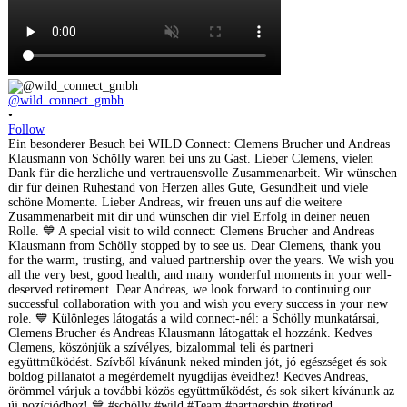
@wild_connect_gmbh
•
Follow
Ein besonderer Besuch bei WILD Connect: Clemens Brucher und Andreas
Klausmann von Schölly waren bei uns zu Gast. Lieber Clemens, vielen
Dank für die herzliche und vertrauensvolle Zusammenarbeit. Wir wünschen
dir für deinen Ruhestand von Herzen alles Gute, Gesundheit und viele
schöne Momente. Lieber Andreas, wir freuen uns auf die weitere
Zusammenarbeit mit dir und wünschen dir viel Erfolg in deiner neuen
Rolle. 💙 A special visit to wild connect: Clemens Brucher and Andreas
Klausmann from Schölly stopped by to see us. Dear Clemens, thank you
for the warm, trusting, and valued partnership over the years. We wish you
all the very best, good health, and many wonderful moments in your well-
deserved retirement. Dear Andreas, we look forward to continuing our
successful collaboration with you and wish you every success in your new
role. 💙 Különleges látogatás a wild connect-nél: a Schölly munkatársai,
Clemens Brucher és Andreas Klausmann látogattak el hozzánk. Kedves
Clemens, köszönjük a szívélyes, bizalommal teli és partneri
együttműködést. Szívből kívánunk neked minden jót, jó egészséget és sok
boldog pillanatot a megérdemelt nyugdíjas éveidhez! Kedves Andreas,
örömmel várjuk a további közös együttműködést, és sok sikert kívánunk az
új pozíciódhoz! 💙 #schölly #wild #Team #partnership #retired