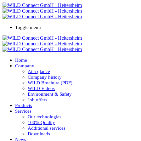
Toggle menu
Home
Company
At a glance
Company history
WILD Brochure (PDF)
WILD Videos
Environment & Safety
Job offers
Products
Services
Our technologies
100% Quality
Additional services
Downloads
News