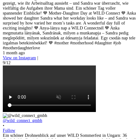
gezeigt, wie ihr Arbeitsalltag aussieht – und Sandra war überrascht, wie
vielfältig die Aufgaben ihrer Mama sind. Ein schöner Tag voller
spannender Einblicke! 💙 Mother-Daughter Day at WILD Connect 💙 Anka
showed her daughter Sandra what her workday looks like – and Sandra was
surprised by how varied her mom’s tasks are. A wonderful day full of
exciting insights! 💙 Anya-lánya nap a WILD Connectnél 💙 Anka
megmutatta lányának, Sandrának, milyen a munkanapja – Sandra pedig
meglepődött, milyen sokszínűek az édesanyja feladatai. Egy csodás nap tele
izgalmas betekintésekkel! 💙 #mother #motherhood #daughter #job
#motherdaughterlove
1 month ago
View on Instagram
|
9/12
@wild_connect_gmbh
•
Follow
Ein schöner Drohnenblick auf unser WILD Sommerfest in Ungarn: 36