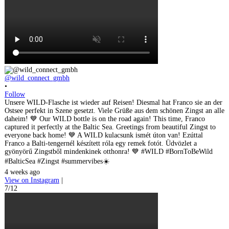
@wild_connect_gmbh
•
Follow
Unsere WILD-Flasche ist wieder auf Reisen! Diesmal hat Franco sie an der
Ostsee perfekt in Szene gesetzt. Viele Grüße aus dem schönen Zingst an alle
daheim! 💙 Our WILD bottle is on the road again! This time, Franco
captured it perfectly at the Baltic Sea. Greetings from beautiful Zingst to
everyone back home! 💙 A WILD kulacsunk ismét úton van! Ezúttal
Franco a Balti-tengernél készített róla egy remek fotót. Üdvözlet a
gyönyörű Zingstből mindenkinek otthonra! 💙 #WILD #BornToBeWild
#BalticSea #Zingst #summervibes☀️
4 weeks ago
View on Instagram
|
7/12