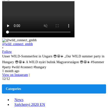
@wild_connect_gmbh
•
Follow
Unser WILD-Sommerfest in Ungarn 😎🤩☀️ „Our WILD summer party in
Hungary 😎🤩☀️ A WILD nyári bulink Magyarországon 😎🤩☀️ #Summer
#party #wild #connect #hungary
1 month ago
View on Instagram
|
12/12
Categories
News
Széchenyi 2020 EN