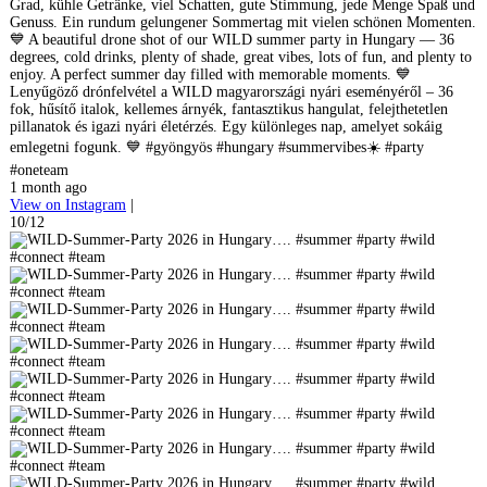
Grad, kühle Getränke, viel Schatten, gute Stimmung, jede Menge Spaß und
Genuss. Ein rundum gelungener Sommertag mit vielen schönen Momenten.
💙 A beautiful drone shot of our WILD summer party in Hungary — 36
degrees, cold drinks, plenty of shade, great vibes, lots of fun, and plenty to
enjoy. A perfect summer day filled with memorable moments. 💙
Lenyűgöző drónfelvétel a WILD magyarországi nyári eseményéről – 36
fok, hűsítő italok, kellemes árnyék, fantasztikus hangulat, felejthetetlen
pillanatok és igazi nyári életérzés. Egy különleges nap, amelyet sokáig
emlegetni fogunk. 💙 #gyöngyös #hungary #summervibes☀️ #party
#oneteam
1 month ago
View on Instagram
|
10/12