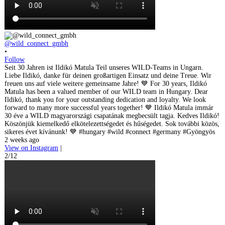
@wild_connect_gmbh
•
Follow
Seit 30 Jahren ist Ildikó Matula Teil unseres WILD-Teams in Ungarn.
Liebe Ildikó, danke für deinen großartigen Einsatz und deine Treue. Wir
freuen uns auf viele weitere gemeinsame Jahre! 💙 For 30 years, Ildikó
Matula has been a valued member of our WILD team in Hungary. Dear
Ildikó, thank you for your outstanding dedication and loyalty. We look
forward to many more successful years together! 💙 Ildikó Matula immár
30 éve a WILD magyarországi csapatának megbecsült tagja. Kedves Ildikó!
Köszönjük kiemelkedő elkötelezettségedet és hűségedet. Sok további közös,
sikeres évet kívánunk! 💙 #hungary #wild #connect #germany #Gyöngyös
2 weeks ago
View on Instagram
|
2/12