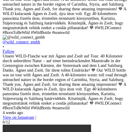
@wild_connect_gmbh
•
Follow
Unsere WILD-Flasche war mit Ágnes und Zsolt auf Tour. 40 Kilometer
durch unberührte Natur – auf einer beeindruckenden Mautstraße in der
Grenzregion zwischen Kärnten, der Steiermark und dem Land Salzburg.
Danke, Ágnes und Zsolt, für diese tollen Eindrücke! 💙 Our WILD bottle
was on tour with Ágnes and Zsolt. A 40-kilometre scenic toll road through
untouched nature in the border region of Carinthia, Styria, and Salzburg.
Thank you, Ágnes and Zsolt, for sharing these amazing impressions! 💙 A
WILD kulacsunk Ágnes és Zsolt, újra úton volt. Egy 40 kilométeres
panoráma fizetős úton, érintetlen természeti környezetben, Karintia,
Stájerország és Salzburg határvidékén. Köszönjük, Ágnes és Zsolt, hogy
megosztottátok velünk ezeket a csodás pillanatokat! 💙 #WILDConnect
#BornToBeWild #WildBottle #teamwild
4 weeks ago
View on Instagram
|
6/12