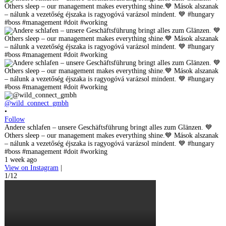
@wild_connect_gmbh
•
Follow
Andere schlafen – unsere Geschäftsführung bringt alles zum Glänzen. 💙
Others sleep – our management makes everything shine.💙 Mások alszanak
– nálunk a vezetőség éjszaka is ragyogóvá varázsol mindent. 💙 #hungary
#boss #management #doit #working
1 week ago
View on Instagram
|
1/12