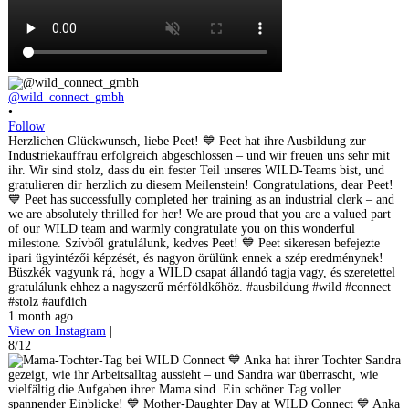
@wild_connect_gmbh
•
Follow
Herzlichen Glückwunsch, liebe Peet! 💙 Peet hat ihre Ausbildung zur
Industriekauffrau erfolgreich abgeschlossen – und wir freuen uns sehr mit
ihr. Wir sind stolz, dass du ein fester Teil unseres WILD-Teams bist, und
gratulieren dir herzlich zu diesem Meilenstein! Congratulations, dear Peet!
💙 Peet has successfully completed her training as an industrial clerk – and
we are absolutely thrilled for her! We are proud that you are a valued part
of our WILD team and warmly congratulate you on this wonderful
milestone. Szívből gratulálunk, kedves Peet! 💙 Peet sikeresen befejezte
ipari ügyintézői képzését, és nagyon örülünk ennek a szép eredménynek!
Büszkék vagyunk rá, hogy a WILD csapat állandó tagja vagy, és szeretettel
gratulálunk ehhez a nagyszerű mérföldkőhöz. #ausbildung #wild #connect
#stolz #aufdich
1 month ago
View on Instagram
|
8/12