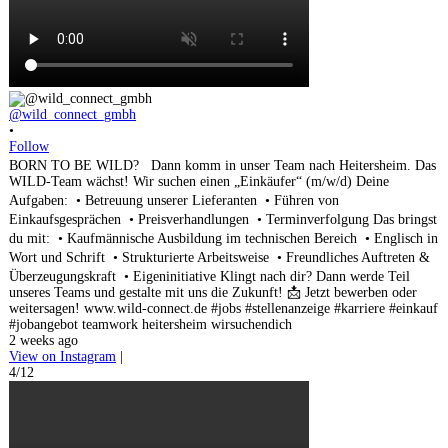
@wild_connect_gmbh
•
Follow
BORN TO BE WILD? Dann komm in unser Team nach Heitersheim. Das
WILD-Team wächst! Wir suchen einen „Einkäufer“ (m/w/d) Deine
Aufgaben: • Betreuung unserer Lieferanten • Führen von
Einkaufsgesprächen • Preisverhandlungen • Terminverfolgung Das bringst
du mit: • Kaufmännische Ausbildung im technischen Bereich • Englisch in
Wort und Schrift • Strukturierte Arbeitsweise • Freundliches Auftreten &
Überzeugungskraft • Eigeninitiative Klingt nach dir? Dann werde Teil
unseres Teams und gestalte mit uns die Zukunft! 📩 Jetzt bewerben oder
weitersagen! www.wild-connect.de #jobs #stellenanzeige #karriere #einkauf
#jobangebot teamwork heitersheim wirsuchendich
2 weeks ago
View on Instagram
|
4/12