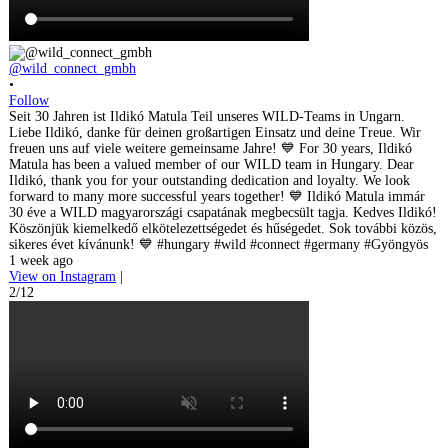
@wild_connect_gmbh
•
Follow
Seit 30 Jahren ist Ildikó Matula Teil unseres WILD-Teams in Ungarn.
Liebe Ildikó, danke für deinen großartigen Einsatz und deine Treue. Wir
freuen uns auf viele weitere gemeinsame Jahre! 💙 For 30 years, Ildikó
Matula has been a valued member of our WILD team in Hungary. Dear
Ildikó, thank you for your outstanding dedication and loyalty. We look
forward to many more successful years together! 💙 Ildikó Matula immár
30 éve a WILD magyarországi csapatának megbecsült tagja. Kedves Ildikó!
Köszönjük kiemelkedő elkötelezettségedet és hűségedet. Sok további közös,
sikeres évet kívánunk! 💙 #hungary #wild #connect #germany #Gyöngyös
1 week ago
View on Instagram
|
2/12