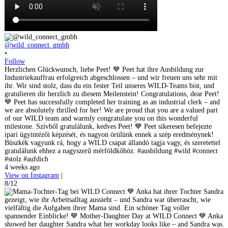
@wild_connect_gmbh
•
Follow
Herzlichen Glückwunsch, liebe Peet! 💙 Peet hat ihre Ausbildung zur
Industriekauffrau erfolgreich abgeschlossen – und wir freuen uns sehr mit
ihr. Wir sind stolz, dass du ein fester Teil unseres WILD-Teams bist, und
gratulieren dir herzlich zu diesem Meilenstein! Congratulations, dear Peet!
💙 Peet has successfully completed her training as an industrial clerk – and
we are absolutely thrilled for her! We are proud that you are a valued part
of our WILD team and warmly congratulate you on this wonderful
milestone. Szívből gratulálunk, kedves Peet! 💙 Peet sikeresen befejezte
ipari ügyintézői képzését, és nagyon örülünk ennek a szép eredménynek!
Büszkék vagyunk rá, hogy a WILD csapat állandó tagja vagy, és szeretettel
gratulálunk ehhez a nagyszerű mérföldkőhöz. #ausbildung #wild #connect
#stolz #aufdich
4 weeks ago
View on Instagram
|
8/12