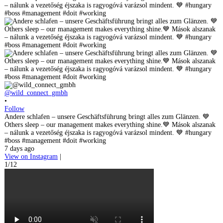
@wild_connect_gmbh
•
Follow
Andere schlafen – unsere Geschäftsführung bringt alles zum Glänzen. 💙
Others sleep – our management makes everything shine.💙 Mások alszanak
– nálunk a vezetőség éjszaka is ragyogóvá varázsol mindent. 💙 #hungary
#boss #management #doit #working
7 days ago
View on Instagram
|
1/12