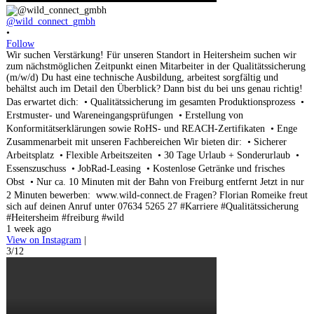
@wild_connect_gmbh
•
Follow
Wir suchen Verstärkung! Für unseren Standort in Heitersheim suchen wir
zum nächstmöglichen Zeitpunkt einen Mitarbeiter in der Qualitätssicherung
(m/w/d) Du hast eine technische Ausbildung, arbeitest sorgfältig und
behältst auch im Detail den Überblick? Dann bist du bei uns genau richtig!
Das erwartet dich: • Qualitätssicherung im gesamten Produktionsprozess •
Erstmuster- und Wareneingangsprüfungen • Erstellung von
Konformitätserklärungen sowie RoHS- und REACH-Zertifikaten • Enge
Zusammenarbeit mit unseren Fachbereichen Wir bieten dir: • Sicherer
Arbeitsplatz • Flexible Arbeitszeiten • 30 Tage Urlaub + Sonderurlaub •
Essenszuschuss • JobRad-Leasing • Kostenlose Getränke und frisches
Obst • Nur ca. 10 Minuten mit der Bahn von Freiburg entfernt Jetzt in nur
2 Minuten bewerben: www.wild-connect.de Fragen? Florian Romeike freut
sich auf deinen Anruf unter 07634 5265 27 #Karriere #Qualitätssicherung
#Heitersheim #freiburg #wild
1 week ago
View on Instagram
|
3/12