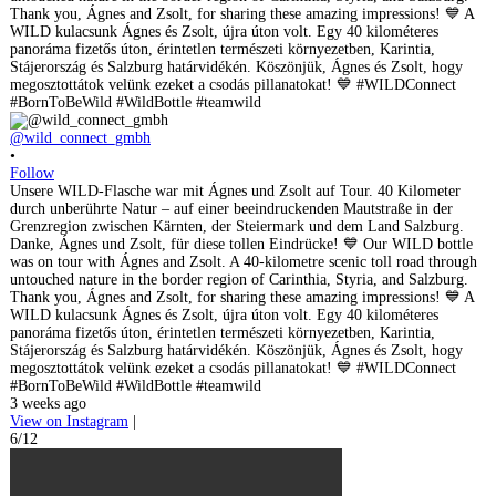
@wild_connect_gmbh
•
Follow
Unsere WILD-Flasche war mit Ágnes und Zsolt auf Tour. 40 Kilometer
durch unberührte Natur – auf einer beeindruckenden Mautstraße in der
Grenzregion zwischen Kärnten, der Steiermark und dem Land Salzburg.
Danke, Ágnes und Zsolt, für diese tollen Eindrücke! 💙 Our WILD bottle
was on tour with Ágnes and Zsolt. A 40-kilometre scenic toll road through
untouched nature in the border region of Carinthia, Styria, and Salzburg.
Thank you, Ágnes and Zsolt, for sharing these amazing impressions! 💙 A
WILD kulacsunk Ágnes és Zsolt, újra úton volt. Egy 40 kilométeres
panoráma fizetős úton, érintetlen természeti környezetben, Karintia,
Stájerország és Salzburg határvidékén. Köszönjük, Ágnes és Zsolt, hogy
megosztottátok velünk ezeket a csodás pillanatokat! 💙 #WILDConnect
#BornToBeWild #WildBottle #teamwild
3 weeks ago
View on Instagram
|
6/12