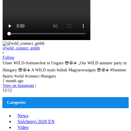
@wild_connect_gmbh
•
Follow
Unser WILD-Sommerfest in Ungarn 😎🤩☀️ „Our WILD summer party in
Hungary 😎🤩☀️ A WILD nyári bulink Magyarországon 😎🤩☀️ #Summer
#party #wild #connect #hungary
1 month ago
View on Instagram
|
12/12
Categories
News
Széchenyi 2020 EN
Video