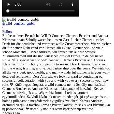
@wild_connect_gmbh
•
Follow
Ein besonderer Besuch bei WILD Connect: Clemens Brucher und Andreas
Klausmann von Schölly waren bei uns zu Gast. Lieber Clemens, vielen
Dank für die herzliche und vertrauensvolle Zusammenarbeit. Wir wünschen
dir für deinen Ruhestand von Herzen alles Gute, Gesundheit und viele
schöne Momente. Lieber Andreas, wir freuen uns auf die weitere
Zusammenarbeit mit dir und wünschen dir viel Erfolg in deiner neuen
Rolle. 💙 A special visit to wild connect: Clemens Brucher and Andreas
Klausmann from Schölly stopped by to see us. Dear Clemens, thank you
for the warm, trusting, and valued partnership over the years. We wish you
all the very best, good health, and many wonderful moments in your well-
deserved retirement. Dear Andreas, we look forward to continuing our
successful collaboration with you and wish you every success in your new
role. 💙 Különleges látogatás a wild connect-nél: a Schölly munkatársai,
Clemens Brucher és Andreas Klausmann látogattak el hozzánk. Kedves
Clemens, köszönjük a szívélyes, bizalommal teli és partneri
együttműködést. Szívből kívánunk neked minden jót, jó egészséget és sok
boldog pillanatot a megérdemelt nyugdíjas éveidhez! Kedves Andreas,
örömmel várjuk a további közös együttműködést, és sok sikert kívánunk az
új pozíciódhoz! 💙 #schölly #wild #Team #partnership #retired
2 weeks ago