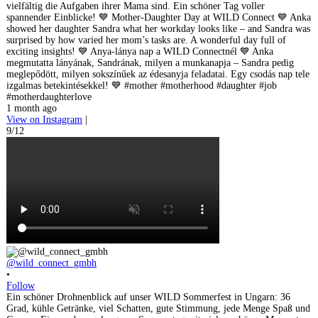
vielfältig die Aufgaben ihrer Mama sind. Ein schöner Tag voller
spannender Einblicke! 💙 Mother-Daughter Day at WILD Connect 💙 Anka
showed her daughter Sandra what her workday looks like – and Sandra was
surprised by how varied her mom’s tasks are. A wonderful day full of
exciting insights! 💙 Anya-lánya nap a WILD Connectnél 💙 Anka
megmutatta lányának, Sandrának, milyen a munkanapja – Sandra pedig
meglepődött, milyen sokszínűek az édesanyja feladatai. Egy csodás nap tele
izgalmas betekintésekkel! 💙 #mother #motherhood #daughter #job
#motherdaughterlove
1 month ago
View on Instagram
|
9/12
@wild_connect_gmbh
•
Follow
Ein schöner Drohnenblick auf unser WILD Sommerfest in Ungarn: 36
Grad, kühle Getränke, viel Schatten, gute Stimmung, jede Menge Spaß und