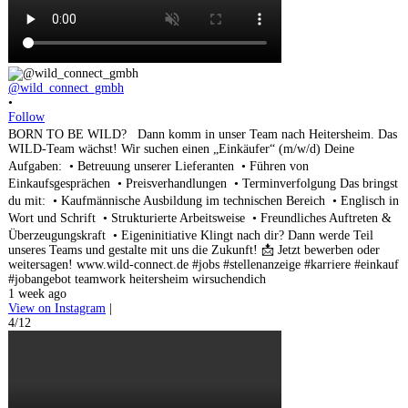
@wild_connect_gmbh
•
Follow
BORN TO BE WILD? Dann komm in unser Team nach Heitersheim. Das
WILD-Team wächst! Wir suchen einen „Einkäufer“ (m/w/d) Deine
Aufgaben: • Betreuung unserer Lieferanten • Führen von
Einkaufsgesprächen • Preisverhandlungen • Terminverfolgung Das bringst
du mit: • Kaufmännische Ausbildung im technischen Bereich • Englisch in
Wort und Schrift • Strukturierte Arbeitsweise • Freundliches Auftreten &
Überzeugungskraft • Eigeninitiative Klingt nach dir? Dann werde Teil
unseres Teams und gestalte mit uns die Zukunft! 📩 Jetzt bewerben oder
weitersagen! www.wild-connect.de #jobs #stellenanzeige #karriere #einkauf
#jobangebot teamwork heitersheim wirsuchendich
1 week ago
View on Instagram
|
4/12