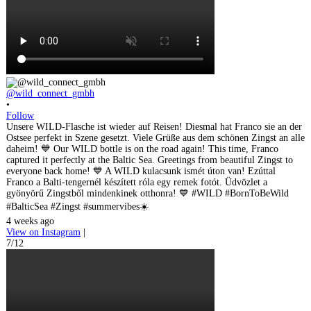
@wild_connect_gmbh
•
Follow
Unsere WILD-Flasche ist wieder auf Reisen! Diesmal hat Franco sie an der
Ostsee perfekt in Szene gesetzt. Viele Grüße aus dem schönen Zingst an alle
daheim! 💙 Our WILD bottle is on the road again! This time, Franco
captured it perfectly at the Baltic Sea. Greetings from beautiful Zingst to
everyone back home! 💙 A WILD kulacsunk ismét úton van! Ezúttal
Franco a Balti-tengernél készített róla egy remek fotót. Üdvözlet a
gyönyörű Zingstből mindenkinek otthonra! 💙 #WILD #BornToBeWild
#BalticSea #Zingst #summervibes☀️
4 weeks ago
View on Instagram
|
7/12