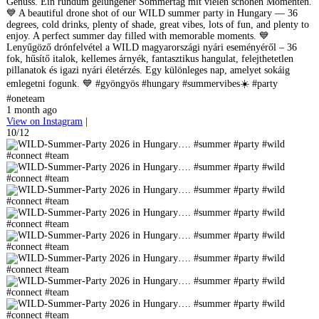
Genuss. Ein rundum gelungener Sommertag mit vielen schönen Momenten.
💙 A beautiful drone shot of our WILD summer party in Hungary — 36
degrees, cold drinks, plenty of shade, great vibes, lots of fun, and plenty to
enjoy. A perfect summer day filled with memorable moments. 💙
Lenyűgöző drónfelvétel a WILD magyarországi nyári eseményéről – 36
fok, hűsítő italok, kellemes árnyék, fantasztikus hangulat, felejthetetlen
pillanatok és igazi nyári életérzés. Egy különleges nap, amelyet sokáig
emlegetni fogunk. 💙 #gyöngyös #hungary #summervibes☀️ #party
#oneteam
1 month ago
View on Instagram
|
10/12