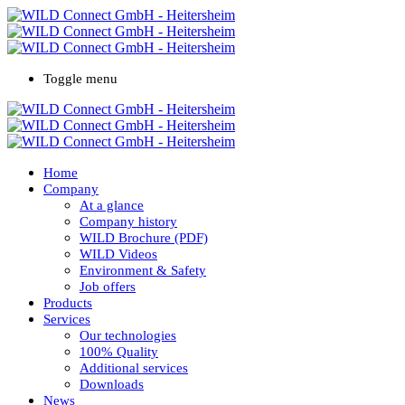
Toggle menu
Home
Company
At a glance
Company history
WILD Brochure (PDF)
WILD Videos
Environment & Safety
Job offers
Products
Services
Our technologies
100% Quality
Additional services
Downloads
News